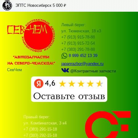
ЭПТС Новосибирск 5 000 ₽
Левый берег:
ул. Тюменская, 18 к3
+7 (913) 915-78-88
+7 (913) 915-72-54
+7 (383) 291-78-88
8 999 452 13 39
japanrazbor@yandex.ru
СевЧем
@Контрактные запчасти
Правый берег:
ул. Комбинатская, 3 к4
+7 (383) 291-15-18
+7 (383) 292-15-18