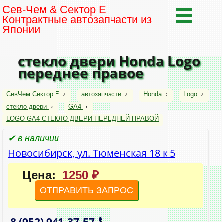
Сев-Чем & Сектор Е
Контрактные автозапчасти из
Японии
стекло двери Honda Logo
переднее правое
СевЧем Сектор Е
›
автозапчасти
›
Honda
›
Logo
›
стекло двери
›
GA4
›
LOGO GA4 СТЕКЛО ДВЕРИ ПЕРЕДНЕЙ ПРАВОЙ
✔ в наличии
Новосибирск, ул. Тюменская 18 к 5
Цена:
1250 ₽
ОТПРАВИТЬ ЗАПРОС
8 (952)
941‑37‑57
,