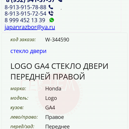
8‑913‑915‑78‑88
,
8‑913‑915‑72‑54
8 999 452 13 39
japanrazbor@ya.ru
код заказа:
W-344590
стекло двери
LOGO GA4 СТЕКЛО ДВЕРИ
ПЕРЕДНЕЙ ПРАВОЙ
марка:
Honda
модель:
Logo
кузов:
GA4
лево/право:
Правое
перед/зад:
Переднее