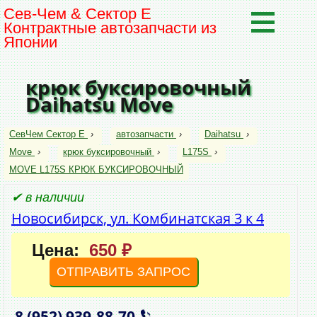
Сев-Чем & Сектор Е
Контрактные автозапчасти из
Японии
крюк буксировочный
Daihatsu Move
СевЧем Сектор Е
›
автозапчасти
›
Daihatsu
›
Move
›
крюк буксировочный
›
L175S
›
MOVE L175S КРЮК БУКСИРОВОЧНЫЙ
✔ в наличии
Новосибирск, ул. Комбинатская 3 к 4
Цена:
650 ₽
ОТПРАВИТЬ ЗАПРОС
8 (952)
939‑88‑70
,