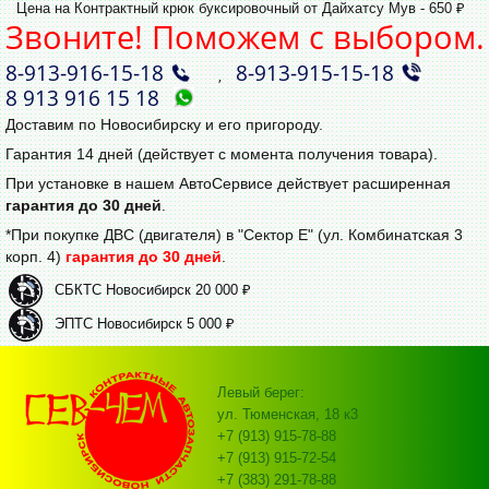
Цена на Контрактный крюк буксировочный от Дайхатсу Мув - 650 ₽
Звоните! Поможем с выбором.
8‑913‑916‑15‑18
8‑913‑915‑15‑18
,
8 913 916 15 18
Доставим по Новосибирску и его пригороду.
Гарантия 14 дней (действует с момента получения товара).
При установке в нашем АвтоСервисе действует расширенная
гарантия до 30 дней
.
*При покупке ДВС (двигателя) в "Сектор Е" (ул. Комбинатская 3
корп. 4)
гарантия до 30 дней
.
СБКТС Новосибирск 20 000 ₽
ЭПТС Новосибирск 5 000 ₽
Левый берег:
ул. Тюменская, 18 к3
+7 (913) 915-78-88
+7 (913) 915-72-54
+7 (383) 291-78-88