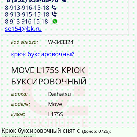
8‑913‑916‑15‑18
,
8‑913‑915‑15‑18
8 913 916 15 18
se154@bk.ru
код заказа:
W-343324
крюк буксировочный
MOVE L175S КРЮК
БУКСИРОВОЧНЫЙ
марка:
Daihatsu
модель:
Move
кузов:
L175S
Крюк буксировочный снят с
(Донор: 0725):