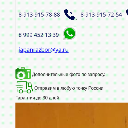
8‑913‑915‑78‑88
8‑913‑915‑72‑54
,
8 999 452 13 39
japanrazbor@ya.ru
Дополнительные фото по запросу.
Отправим в любую точку России.
Гарантия до 30 дней