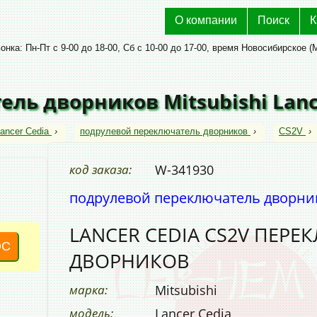
О компании
Поиск
К
нка: Пн-Пт с 9-00 до 18-00, Сб с 10-00 до 17-00, время Новосибирское (
ль дворников Mitsubishi Lanc
ancer Cedia
›
подрулевой переключатель дворников
›
CS2V
›
код заказа:
W-341930
подрулевой переключатель дворни
LANCER CEDIA CS2V ПЕР
ОС
ДВОРНИКОВ
марка:
Mitsubishi
модель:
Lancer Cedia