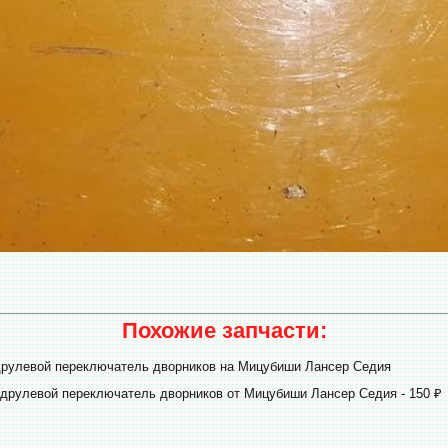
Похожие запчасти:
друлевой переключатель дворников на Мицубиши Лансер Седия
одрулевой переключатель дворников от Мицубиши Лансер Седия - 150 ₽