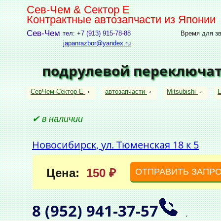
Сев-Чем & Сектор Е
Контрактные автозапчасти из Японии
Сев-Чем
тел: +7 (913) 915-78-88
Время для зво
japanrazbor@yandex.ru
подрулевой переключате
СевЧем Сектор Е
›
автозапчасти
›
Mitsubishi
›
L
✔ в наличии
Новосибирск, ул. Тюменская 18 к 5
Цена:
150 ₽
ОТПРАВИТЬ ЗАПР
8 (952)
941‑37‑57
,