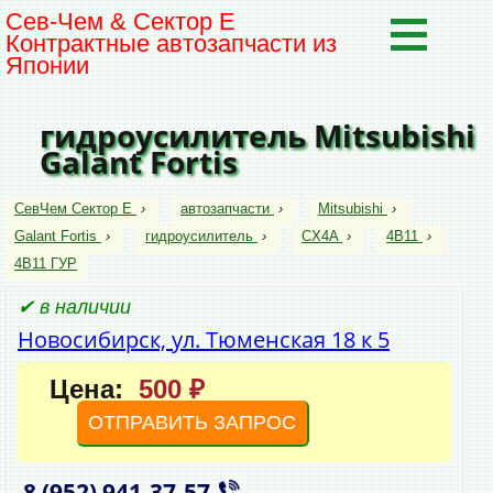
Сев-Чем & Сектор Е
Контрактные автозапчасти из
Японии
гидроусилитель Mitsubishi
Galant Fortis
СевЧем Сектор Е
›
автозапчасти
›
Mitsubishi
›
Galant Fortis
›
гидроусилитель
›
CX4A
›
4B11
›
4B11 ГУР
✔ в наличии
Новосибирск, ул. Тюменская 18 к 5
Цена:
500 ₽
ОТПРАВИТЬ ЗАПРОС
8 (952)
941‑37‑57
,