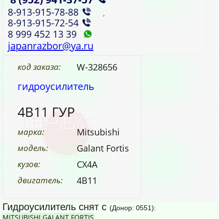
8‑913‑915‑78‑88
,
8‑913‑915‑72‑54
8 999 452 13 39
japanrazbor@ya.ru
код заказа:
W-328656
гидроусилитель
4B11 ГУР
марка:
Mitsubishi
модель:
Galant Fortis
кузов:
CX4A
двигатель:
4B11
Гидроусилитель снят с
(Донор: 0551):
MITSUBISHI GALANT FORTIS