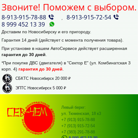
Звоните! Поможем с выбором.
8‑913‑915‑78‑88
8‑913‑915‑72‑54
,
8 999 452 13 39
Доставим по Новосибирску и его пригороду.
Гарантия 14 дней (действует с момента получения товара).
При установке в нашем АвтоСервисе действует расширенная
гарантия до 30 дней
.
*При покупке ДВС (двигателя) в "Сектор Е" (ул. Комбинатская 3
корп. 4)
гарантия до 30 дней
.
СБКТС Новосибирск 20 000 ₽
ЭПТС Новосибирск 5 000 ₽
Левый берег:
ул. Тюменская, 18 к3
+7 (913) 915-78-88
+7 (913) 915-72-54
+7 (383) 291-78-88