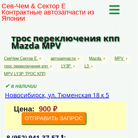
Сев-Чем & Сектор Е
Контрактные автозапчасти из
Японии
трос переключения кпп
Mazda MPV
СевЧем Сектор Е
›
автозапчасти
›
Mazda
›
MPV
›
трос переключения кпп
›
LY3P
›
L3
›
MPV LY3P ТРОС КПП
✔ в наличии
Новосибирск, ул. Тюменская 18 к 5
Цена:
900 ₽
ОТПРАВИТЬ ЗАПРОС
8 (952)
941‑37‑57
,