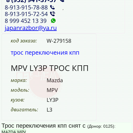
8‑913‑915‑78‑88
,
8‑913‑915‑72‑54
8 999 452 13 39
japanrazbor@ya.ru
код заказа:
W-279158
трос переключения кпп
MPV LY3P ТРОС КПП
марка:
Mazda
модель:
MPV
кузов:
LY3P
двигатель:
L3
Трос переключения кпп снят с
(Донор: 0125):
MAZDA MPV