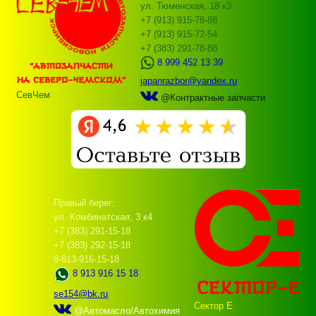
ул. Тюменская, 18 к3
+7 (913) 915-78-88
+7 (913) 915-72-54
+7 (383) 291-78-88
8 999 452 13 39
japanrazbor@yandex.ru
СевЧем
@Контрактные запчасти
Правый берег:
ул. Комбинатская, 3 к4
+7 (383) 291-15-18
+7 (383) 292-15-18
8-913-916-15-18
8 913 916 15 18
se154@bk.ru
Сектор Е
@Автомасло/Автохимия