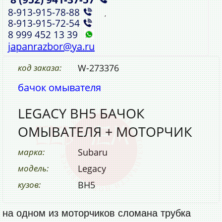
8‑913‑915‑78‑88
,
8‑913‑915‑72‑54
8 999 452 13 39
japanrazbor@ya.ru
код заказа:
W-273376
бачок омывателя
LEGACY BH5 БАЧОК
ОМЫВАТЕЛЯ + МОТОРЧИК
марка:
Subaru
модель:
Legacy
кузов:
BH5
на одном из моторчиков сломана трубка