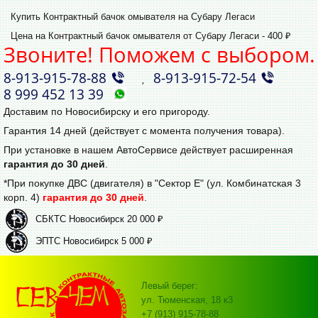
Купить Контрактный бачок омывателя на Субару Легаси
Цена на Контрактный бачок омывателя от Субару Легаси - 400 ₽
Звоните! Поможем с выбором.
8‑913‑915‑78‑88
8‑913‑915‑72‑54
,
8 999 452 13 39
Доставим по Новосибирску и его пригороду.
Гарантия 14 дней (действует с момента получения товара).
При установке в нашем АвтоСервисе действует расширенная
гарантия до 30 дней
.
*При покупке ДВС (двигателя) в "Сектор Е" (ул. Комбинатская 3
корп. 4)
гарантия до 30 дней
.
СБКТС Новосибирск 20 000 ₽
ЭПТС Новосибирск 5 000 ₽
Левый берег:
ул. Тюменская, 18 к3
+7 (913) 915-78-88