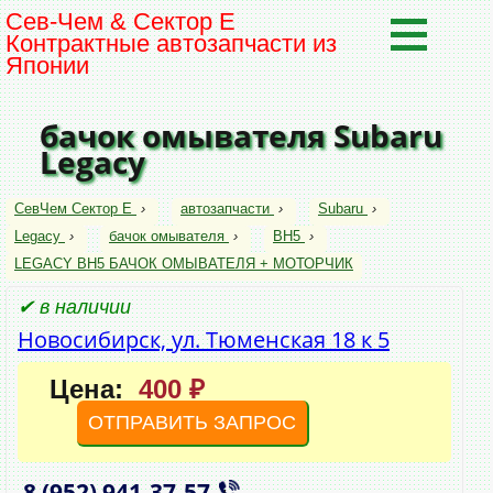
Сев-Чем & Сектор Е
Контрактные автозапчасти из
Японии
бачок омывателя Subaru
Legacy
СевЧем Сектор Е
›
автозапчасти
›
Subaru
›
Legacy
›
бачок омывателя
›
BH5
›
LEGACY BH5 БАЧОК ОМЫВАТЕЛЯ + МОТОРЧИК
✔ в наличии
Новосибирск, ул. Тюменская 18 к 5
Цена:
400 ₽
ОТПРАВИТЬ ЗАПРОС
8 (952)
941‑37‑57
,