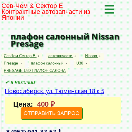
Сев-Чем & Сектор Е
Контрактные автозапчасти из
Японии
плафон салонный Nissan
Presage
СевЧем Сектор Е
›
автозапчасти
›
Nissan
›
Presage
›
плафон салонный
›
U30
›
PRESAGE U30 ПЛАФОН САЛОНА
✔ в наличии
Новосибирск, ул. Тюменская 18 к 5
Цена:
400 ₽
ОТПРАВИТЬ ЗАПРОС
8 (952)
941‑37‑57
,