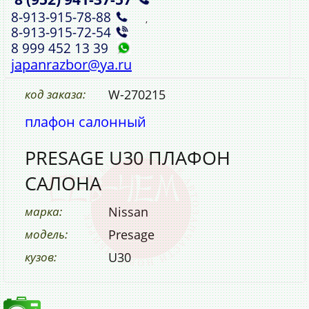
8‑913‑915‑78‑88
,
8‑913‑915‑72‑54
8 999 452 13 39
japanrazbor@ya.ru
код заказа:
W-270215
плафон салонный
PRESAGE U30 ПЛАФОН
САЛОНА
марка:
Nissan
модель:
Presage
кузов:
U30