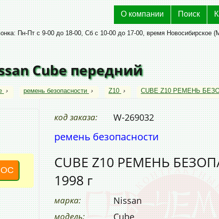
О компании
Поиск
К
нка: Пн-Пт с 9-00 до 18-00, Сб с 10-00 до 17-00, время Новосибирское (
ssan Cube передний
e
›
ремень безопасности
›
Z10
›
CUBE Z10 РЕМЕНЬ БЕЗО
код заказа:
W-269032
ремень безопасности
CUBE Z10 РЕМЕНЬ БЕЗОП
РОС
1998 г
марка:
Nissan
модель:
Cube