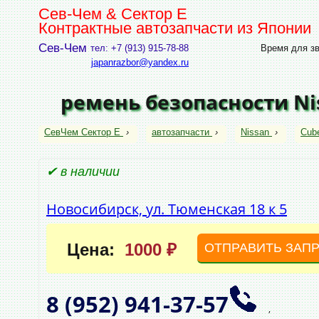
Сев-Чем & Сектор Е
Контрактные автозапчасти из Японии
Сев-Чем
тел: +7 (913) 915-78-88
Время для зво
japanrazbor@yandex.ru
ремень безопасности Ni
СевЧем Сектор Е
›
автозапчасти
›
Nissan
›
Cub
✔ в наличии
Новосибирск, ул. Тюменская 18 к 5
Цена:
1000 ₽
ОТПРАВИТЬ ЗАП
8 (952)
941‑37‑57
,