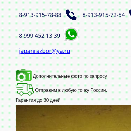
8‑913‑915‑78‑88
8‑913‑915‑72‑54
,
8 999 452 13 39
japanrazbor@ya.ru
Дополнительные фото по запросу.
Отправим в любую точку России.
Гарантия до 30 дней