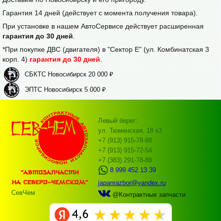
Гарантия 14 дней (действует с момента получения товара).
При установке в нашем АвтоСервисе действует расширенная
гарантия до 30 дней
.
*При покупке ДВС (двигателя) в "Сектор Е" (ул. Комбинатская 3
корп. 4)
гарантия до 30 дней
.
СБКТС Новосибирск 20 000 ₽
ЭПТС Новосибирск 5 000 ₽
Левый берег:
ул. Тюменская, 18 к3
+7 (913) 915-78-88
+7 (913) 915-72-54
+7 (383) 291-78-88
8 999 452 13 39
japanrazbor@yandex.ru
СевЧем
@Контрактные запчасти