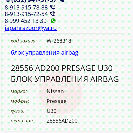
8‑913‑915‑78‑88
,
8‑913‑915‑72‑54
8 999 452 13 39
japanrazbor@ya.ru
код заказа:
W-268318
блок управления airbag
28556 AD200 PRESAGE U30
БЛОК УПРАВЛЕНИЯ AIRBAG
марка:
Nissan
модель:
Presage
кузов:
U30
oem-code:
28556AD200