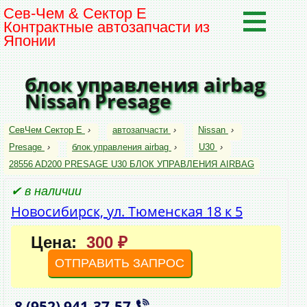
Сев-Чем & Сектор Е
Контрактные автозапчасти из
Японии
блок управления airbag
Nissan Presage
СевЧем Сектор Е
›
автозапчасти
›
Nissan
›
Presage
›
блок управления airbag
›
U30
›
28556 AD200 PRESAGE U30 БЛОК УПРАВЛЕНИЯ AIRBAG
✔ в наличии
Новосибирск, ул. Тюменская 18 к 5
Цена:
300 ₽
ОТПРАВИТЬ ЗАПРОС
8 (952)
941‑37‑57
,