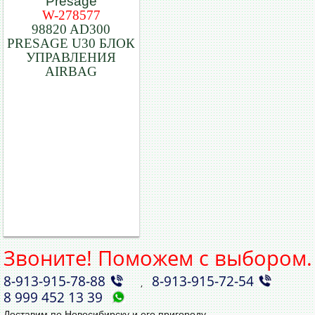
W-278577
98820 AD300
PRESAGE U30 БЛОК
УПРАВЛЕНИЯ
AIRBAG
Звоните! Поможем с выбором.
8‑913‑915‑78‑88
8‑913‑915‑72‑54
,
8 999 452 13 39
Доставим по Новосибирску и его пригороду.