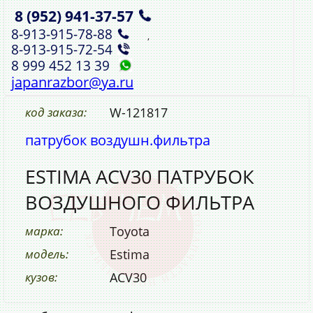
8 (952)
941‑37‑57
,
8‑913‑915‑78‑88
,
8‑913‑915‑72‑54
8 999 452 13 39
japanrazbor@ya.ru
код заказа:
W-121817
патрубок воздушн.фильтра
ESTIMA ACV30 ПАТРУБОК
ВОЗДУШНОГО ФИЛЬТРА
марка:
Toyota
модель:
Estima
кузов:
ACV30