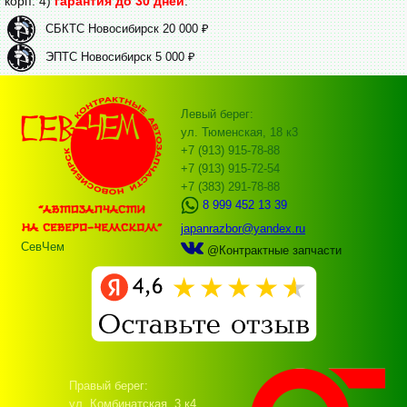
корп. 4)
гарантия до 30 дней
.
СБКТС Новосибирск 20 000 ₽
ЭПТС Новосибирск 5 000 ₽
Левый берег:
ул. Тюменская, 18 к3
+7 (913) 915-78-88
+7 (913) 915-72-54
+7 (383) 291-78-88
8 999 452 13 39
japanrazbor@yandex.ru
СевЧем
@Контрактные запчасти
Правый берег:
ул. Комбинатская, 3 к4