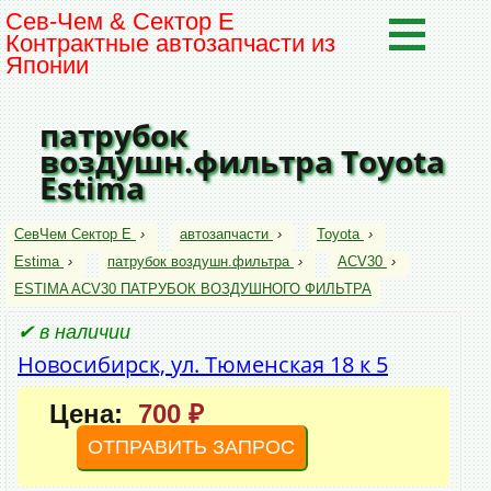
Сев-Чем & Сектор Е
Контрактные автозапчасти из
Японии
патрубок
воздушн.фильтра Toyota
Estima
СевЧем Сектор Е
›
автозапчасти
›
Toyota
›
Estima
›
патрубок воздушн.фильтра
›
ACV30
›
ESTIMA ACV30 ПАТРУБОК ВОЗДУШНОГО ФИЛЬТРА
✔ в наличии
Новосибирск, ул. Тюменская 18 к 5
Цена:
700 ₽
ОТПРАВИТЬ ЗАПРОС