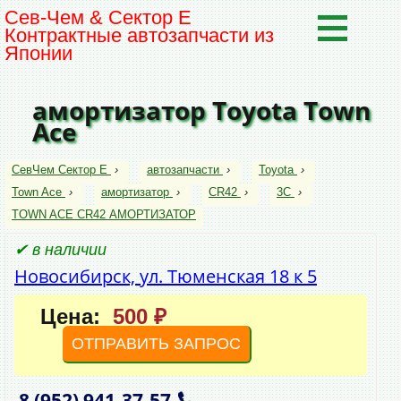
Сев-Чем & Сектор Е
Контрактные автозапчасти из
Японии
амортизатор Toyota Town
Ace
СевЧем Сектор Е
›
автозапчасти
›
Toyota
›
Town Ace
›
амортизатор
›
CR42
›
3C
›
TOWN ACE CR42 АМОРТИЗАТОР
✔ в наличии
Новосибирск, ул. Тюменская 18 к 5
Цена:
500 ₽
ОТПРАВИТЬ ЗАПРОС
8 (952)
941‑37‑57
,