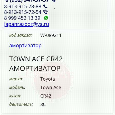
8‑913‑915‑78‑88
,
8‑913‑915‑72‑54
8 999 452 13 39
japanrazbor@ya.ru
код заказа:
W-089211
амортизатор
TOWN ACE CR42
АМОРТИЗАТОР
марка:
Toyota
модель:
Town Ace
кузов:
CR42
двигатель:
3C