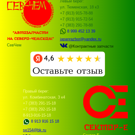
Левый берег:
ул. Тюменская, 18 к3
+7 (913) 915-78-88
+7 (913) 915-72-54
+7 (383) 291-78-88
8 999 452 13 39
japanrazbor@yandex.ru
СевЧем
@Контрактные запчасти
Правый берег:
ул. Комбинатская, 3 к4
+7 (383) 291-15-18
+7 (383) 292-15-18
8-913-916-15-18
8 913 916 15 18
se154@bk.ru