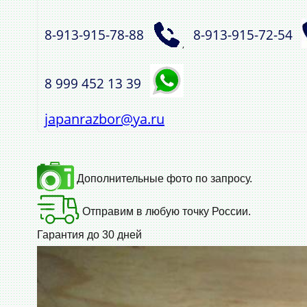
8‑913‑915‑78‑88
8‑913‑915‑72‑54
,
8 999 452 13 39
japanrazbor@ya.ru
Дополнительные фото по запросу.
Отправим в любую точку России.
Гарантия до 30 дней