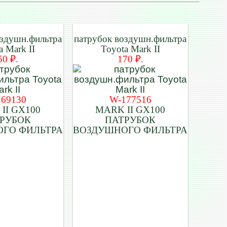
оздушн.фильтра
патрубок воздушн.фильтра
a Mark II
Toyota Mark II
50 ₽.
170 ₽.
169130
W-177516
II GX100
MARK II GX100
РУБОК
ПАТРУБОК
ГО ФИЛЬТРА
ВОЗДУШНОГО ФИЛЬТРА