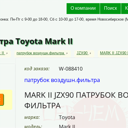
О компании
Поиск
К
нка: Пн-Пт с 9-00 до 18-00, Сб с 10-00 до 17-00, время Новосибирское (
ра Toyota Mark II
 II
›
патрубок воздушн.фильтра
›
JZX90
›
MARK II JZX9
код заказа:
W-088410
патрубок воздушн.фильтра
MARK II JZX90 ПАТРУБОК
С
ФИЛЬТРА
марка:
Toyota
модель:
Mark II