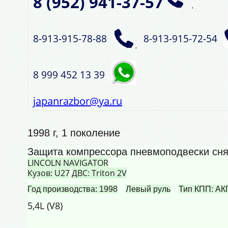
8 (952)
941‑37‑57
,
8‑913‑915‑78‑88
8‑913‑915‑72‑54
,
8 999 452 13 39
japanrazbor@ya.ru
1998 г, 1 поколение
Защита компрессора пневмоподвески сн
LINCOLN NAVIGATOR
Кузов: U27
ДВС: Triton 2V
Год производства: 1998
Левый руль
Тип КПП: А
5,4L (V8)