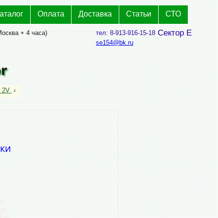
аталог
Оплата
Доставка
Статьи
СТО
Сектор Е
Москва + 4 часа)
тел: 8-913-916-15-18
se154@bk.ru
r
n 2V
›
ски
Р