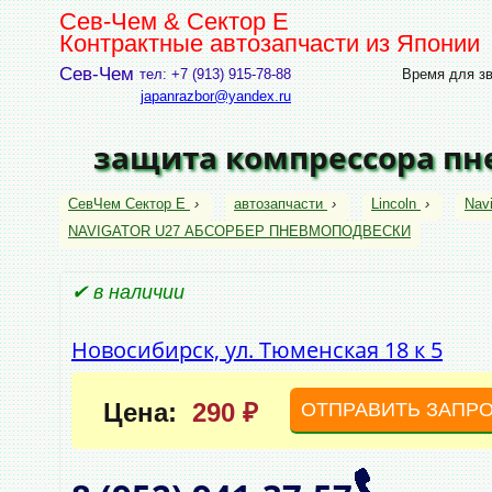
Сев-Чем & Сектор Е
Контрактные автозапчасти из Японии
Сев-Чем
тел: +7 (913) 915-78-88
Время для зво
japanrazbor@yandex.ru
защита компрессора пне
СевЧем Сектор Е
›
автозапчасти
›
Lincoln
›
Navi
NAVIGATOR U27 АБСОРБЕР ПНЕВМОПОДВЕСКИ
✔ в наличии
Новосибирск, ул. Тюменская 18 к 5
Цена:
290 ₽
ОТПРАВИТЬ ЗАПР