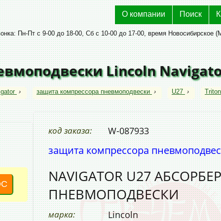
О компании
Поиск
К
нка: Пн-Пт с 9-00 до 18-00, Сб с 10-00 до 17-00, время Новосибирское (
вмоподвески Lincoln Navigato
gator
›
защита компрессора пневмоподвески
›
U27
›
Trito
код заказа:
W-087933
защита компрессора пневмоподве
NAVIGATOR U27 АБСОРБЕ
ОС
ПНЕВМОПОДВЕСКИ
марка:
Lincoln