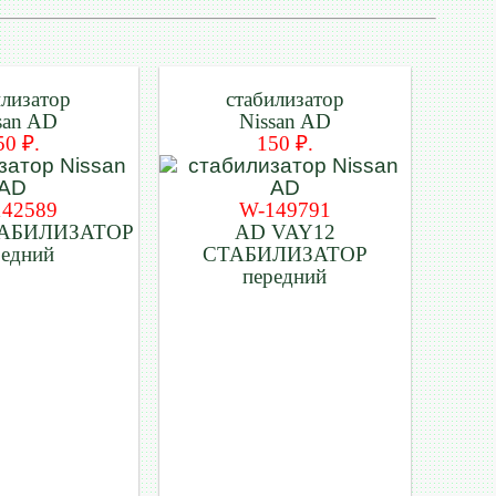
илизатор
стабилизатор
san AD
Nissan AD
50 ₽.
150 ₽.
142589
W-149791
ТАБИЛИЗАТОР
AD VAY12
редний
СТАБИЛИЗАТОР
передний