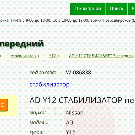
О компании
Поиск
К
нка: Пн-Пт с 9-00 до 18-00, Сб с 10-00 до 17-00, время Новосибирское (
 передний
›
стабилизатор
›
Y12
›
AD Y12 СТАБИЛИЗАТОР передний
код заказа:
W-086838
стабилизатор
AD Y12 СТАБИЛИЗАТОР пе
ОС
марка:
Nissan
модель:
AD
кузов:
Y12