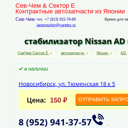
Сев-Чем & Сектор Е
Контрактные автозапчасти из Японии
Сев-Чем
тел: +7 (913) 915-78-88
Время для зво
japanrazbor@yandex.ru
стабилизатор Nissan AD
СевЧем Сектор Е
›
автозапчасти
›
Nissan
›
AD
✔ в наличии
Новосибирск, ул. Тюменская 18 к 5
Цена:
150 ₽
ОТПРАВИТЬ ЗАПР
8 (952)
941‑37‑57
,