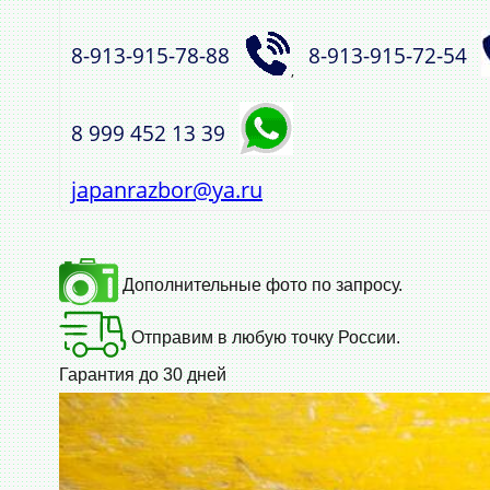
8‑913‑915‑78‑88
8‑913‑915‑72‑54
,
8 999 452 13 39
japanrazbor@ya.ru
Дополнительные фото по запросу.
Отправим в любую точку России.
Гарантия до 30 дней