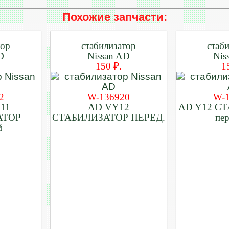
Похожие запчасти:
тор
стабилизатор
стаб
D
Nissan AD
Nis
150 ₽.
1
2
W-136920
W-
11
AD VY12
AD Y12 С
АТОР
СТАБИЛИЗАТОР ПЕРЕД.
пе
й