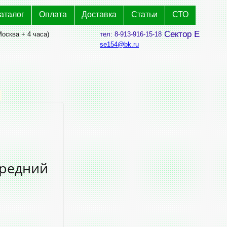
аталог
Оплата
Доставка
Статьи
СТО
Сектор Е
Москва + 4 часа)
тел: 8-913-916-15-18
se154@bk.ru
редний