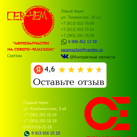
Левый берег:
ул. Тюменская, 18 к3
+7 (913) 915-78-88
+7 (913) 915-72-54
+7 (383) 291-78-88
8 999 452 13 39
japanrazbor@yandex.ru
СевЧем
@Контрактные запчасти
Правый берег:
ул. Комбинатская, 3 к4
+7 (383) 291-15-18
+7 (383) 292-15-18
8-913-916-15-18
8 913 916 15 18