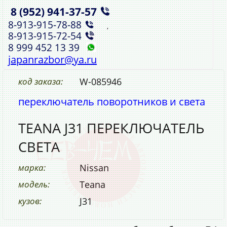
8 (952)
941‑37‑57
,
8‑913‑915‑78‑88
,
8‑913‑915‑72‑54
8 999 452 13 39
japanrazbor@ya.ru
код заказа:
W-085946
переключатель поворотников и света
TEANA J31 ПЕРЕКЛЮЧАТЕЛЬ
СВЕТА
марка:
Nissan
модель:
Teana
кузов:
J31