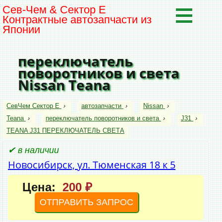
Сев-Чем & Сектор Е
Контрактные автозапчасти из
Японии
переключатель
поворотников и света
Nissan Teana
СевЧем Сектор Е
›
автозапчасти
›
Nissan
›
Teana
›
переключатель поворотников и света
›
J31
›
TEANA J31 ПЕРЕКЛЮЧАТЕЛЬ СВЕТА
✔ в наличии
Новосибирск, ул. Тюменская 18 к 5
Цена:
200 ₽
ОТПРАВИТЬ ЗАПРОС