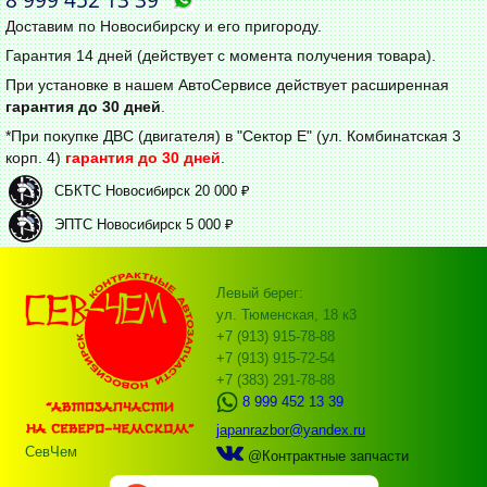
Доставим по Новосибирску и его пригороду.
Гарантия 14 дней (действует с момента получения товара).
При установке в нашем АвтоСервисе действует расширенная
гарантия до 30 дней
.
*При покупке ДВС (двигателя) в "Сектор Е" (ул. Комбинатская 3
корп. 4)
гарантия до 30 дней
.
СБКТС Новосибирск 20 000 ₽
ЭПТС Новосибирск 5 000 ₽
Левый берег:
ул. Тюменская, 18 к3
+7 (913) 915-78-88
+7 (913) 915-72-54
+7 (383) 291-78-88
8 999 452 13 39
japanrazbor@yandex.ru
СевЧем
@Контрактные запчасти