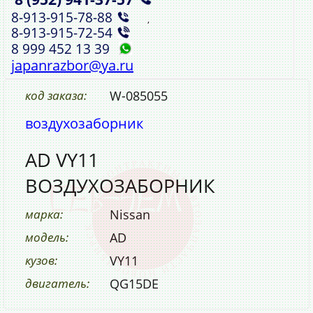
8‑913‑915‑78‑88
,
8‑913‑915‑72‑54
8 999 452 13 39
japanrazbor@ya.ru
код заказа:
W-085055
воздухозаборник
AD VY11
ВОЗДУХОЗАБОРНИК
марка:
Nissan
модель:
AD
кузов:
VY11
двигатель:
QG15DE