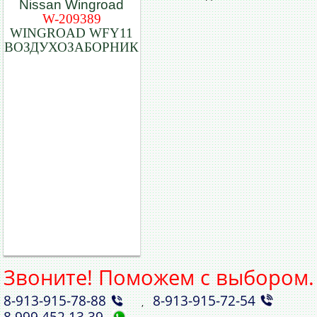
W-209389
WINGROAD WFY11
ВОЗДУХОЗАБОРНИК
Звоните! Поможем с выбором.
8‑913‑915‑78‑88
8‑913‑915‑72‑54
,
8 999 452 13 39