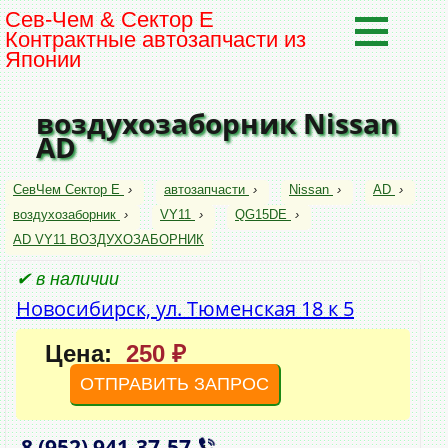
Сев-Чем & Сектор Е
Контрактные автозапчасти из
Японии
воздухозаборник Nissan
AD
СевЧем Сектор Е
›
автозапчасти
›
Nissan
›
AD
›
воздухозаборник
›
VY11
›
QG15DE
›
AD VY11 ВОЗДУХОЗАБОРНИК
✔ в наличии
Новосибирск, ул. Тюменская 18 к 5
Цена:
250 ₽
ОТПРАВИТЬ ЗАПРОС
8 (952)
941‑37‑57
,