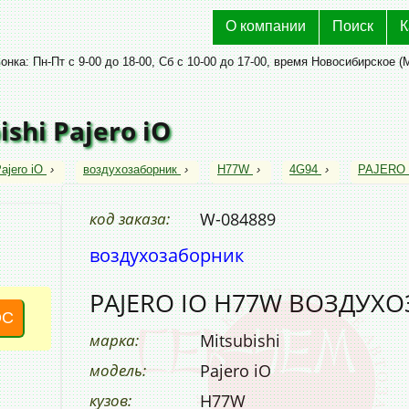
О компании
Поиск
К
нка: Пн-Пт с 9-00 до 18-00, Сб с 10-00 до 17-00, время Новосибирское (
shi Pajero iO
ajero iO
›
воздухозаборник
›
H77W
›
4G94
›
PAJERO
код заказа:
W-084889
воздухозаборник
PAJERO IO H77W ВОЗДУХ
ОС
марка:
Mitsubishi
модель:
Pajero iO
кузов:
H77W