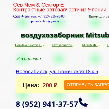
Сев-Чем & Сектор Е
Контрактные автозапчасти из Японии
Сев-Чем
тел: +7 (913) 915-78-88
Время для зво
japanrazbor@yandex.ru
воздухозаборник Mitsubi
СевЧем Сектор Е
›
автозапчасти
›
Mitsubishi
›
P
✔ в наличии
Новосибирск, ул. Тюменская 18 к 5
Цена:
200 ₽
ОТПРАВИТЬ ЗАПР
8 (952)
941‑37‑57
,