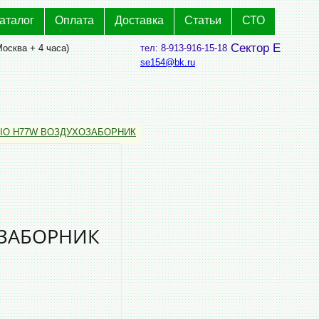
аталог
Оплата
Доставка
Статьи
СТО
Сектор Е
Москва + 4 часа)
тел: 8-913-916-15-18
se154@bk.ru
 IO H77W ВОЗДУХОЗАБОРНИК
ОЗАБОРНИК