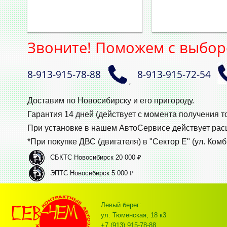
Звоните! Поможем с выбор
8‑913‑915‑78‑88
8‑913‑915‑72‑54
,
Доставим по Новосибирску и его пригороду.
Гарантия 14 дней (действует с момента получения т
При установке в нашем АвтоСервисе действует ра
*При покупке ДВС (двигателя) в "Сектор Е" (ул. Комб
СБКТС Новосибирск 20 000 ₽
ЭПТС Новосибирск 5 000 ₽
Левый берег:
ул. Тюменская, 18 к3
+7 (913) 915-78-88