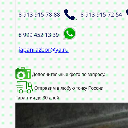
8‑913‑915‑78‑88
8‑913‑915‑72‑54
,
8 999 452 13 39
japanrazbor@ya.ru
Дополнительные фото по запросу.
Отправим в любую точку России.
Гарантия до 30 дней