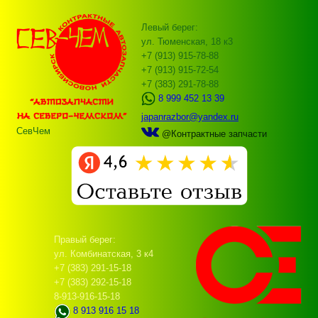
Левый берег:
ул. Тюменская, 18 к3
+7 (913) 915-78-88
+7 (913) 915-72-54
+7 (383) 291-78-88
8 999 452 13 39
japanrazbor@yandex.ru
СевЧем
@Контрактные запчасти
Правый берег:
ул. Комбинатская, 3 к4
+7 (383) 291-15-18
+7 (383) 292-15-18
8-913-916-15-18
8 913 916 15 18