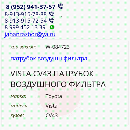
8 (952)
941‑37‑57
,
8‑913‑915‑78‑88
,
8‑913‑915‑72‑54
8 999 452 13 39
japanrazbor@ya.ru
код заказа:
W-084723
патрубок воздушн.фильтра
VISTA CV43 ПАТРУБОК
ВОЗДУШНОГО ФИЛЬТРА
марка:
Toyota
модель:
Vista
кузов:
CV43