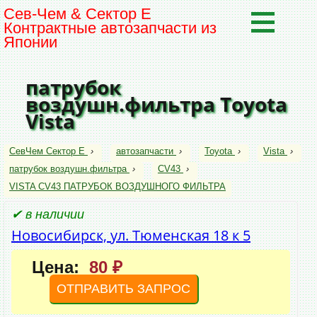
Сев-Чем & Сектор Е
Контрактные автозапчасти из
Японии
патрубок
воздушн.фильтра Toyota
Vista
СевЧем Сектор Е
›
автозапчасти
›
Toyota
›
Vista
›
патрубок воздушн.фильтра
›
CV43
›
VISTA CV43 ПАТРУБОК ВОЗДУШНОГО ФИЛЬТРА
✔ в наличии
Новосибирск, ул. Тюменская 18 к 5
Цена:
80 ₽
ОТПРАВИТЬ ЗАПРОС