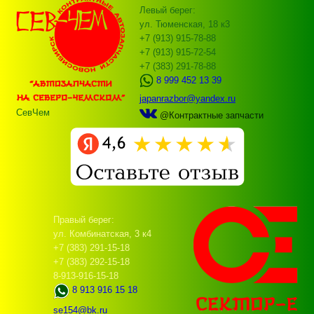
Левый берег:
ул. Тюменская, 18 к3
+7 (913) 915-78-88
+7 (913) 915-72-54
+7 (383) 291-78-88
8 999 452 13 39
japanrazbor@yandex.ru
СевЧем
@Контрактные запчасти
Правый берег:
ул. Комбинатская, 3 к4
+7 (383) 291-15-18
+7 (383) 292-15-18
8-913-916-15-18
8 913 916 15 18
se154@bk.ru