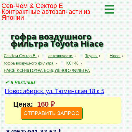
Сев-Чем & Сектор Е
Контрактные автозапчасти из
Японии
гофра воздушного
фильтра Toyota Hiace
СевЧем Сектор Е
›
автозапчасти
›
Toyota
›
Hiace
›
гофра воздушного фильтра
›
KCH46
›
HAICE KCH46 ГОФРА ВОЗДУШНОГО ФИЛЬТРА
✔ в наличии
Новосибирск, ул. Тюменская 18 к 5
Цена:
160 ₽
ОТПРАВИТЬ ЗАПРОС
8 (952)
941‑37‑57
,