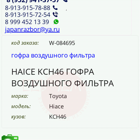
8‑913‑915‑78‑88
,
8‑913‑915‑72‑54
8 999 452 13 39
japanrazbor@ya.ru
код заказа:
W-084695
гофра воздушного фильтра
HAICE KCH46 ГОФРА
ВОЗДУШНОГО ФИЛЬТРА
марка:
Toyota
модель:
Hiace
кузов:
KCH46