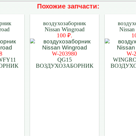
Похожие запчасти:
рник
воздухозаборник
воздух
road
Nissan Wingroad
Nissan
100 ₽.
1
8
W-203980
W-
WFY11
QG15
WINGRO
ОРНИК
ВОЗДУХОЗАБОРНИК
ВОЗДУХ