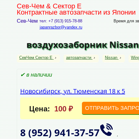
Сев-Чем & Сектор Е
Контрактные автозапчасти из Японии
Сев-Чем
тел: +7 (913) 915-78-88
Время для зво
japanrazbor@yandex.ru
воздухозаборник Nissan
СевЧем Сектор Е
›
автозапчасти
›
Nissan
›
Win
✔ в наличии
Новосибирск, ул. Тюменская 18 к 5
Цена:
100 ₽
ОТПРАВИТЬ ЗАПР
8 (952)
941‑37‑57
,