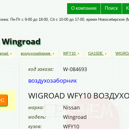
О компании
Поиск
К
нка: Пн-Пт с 9-00 до 18-00, Сб с 10-00 до 17-00, время Новосибирское (
 Wingroad
groad
›
воздухозаборник
›
WFY10
›
GA15DE
›
WIGRO
код заказа:
W-084693
воздухозаборник
WIGROAD WFY10 ВОЗДУХ
ОС
марка:
Nissan
модель:
Wingroad
кузов:
WFY10