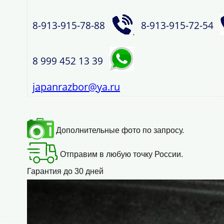
8‑913‑915‑78‑88
8‑913‑915‑72‑54
,
8 999 452 13 39
japanrazbor@ya.ru
Дополнительные фото по запросу.
Отправим в любую точку России.
Гарантия до 30 дней