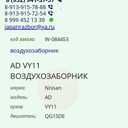
8‑913‑915‑78‑88
,
8‑913‑915‑72‑54
8 999 452 13 39
japanrazbor@ya.ru
код заказа:
W-084453
воздухозаборник
AD VY11
ВОЗДУХОЗАБОРНИК
марка:
Nissan
модель:
AD
кузов:
VY11
двигатель:
QG15DE