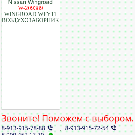
W-209389
WINGROAD WFY11
ВОЗДУХОЗАБОРНИК
Звоните! Поможем с выбором.
8‑913‑915‑78‑88
8‑913‑915‑72‑54
,
8 999 452 13 39