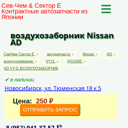
Сев-Чем & Сектор Е
Контрактные автозапчасти из
Японии
воздухозаборник Nissan
AD
СевЧем Сектор Е
›
автозапчасти
›
Nissan
›
AD
›
воздухозаборник
›
VY11
›
QG15DE
›
AD VY11 ВОЗДУХОЗАБОРНИК
✔ в наличии
Новосибирск, ул. Тюменская 18 к 5
Цена:
250 ₽
ОТПРАВИТЬ ЗАПРОС
8 (952)
941‑37‑57
,