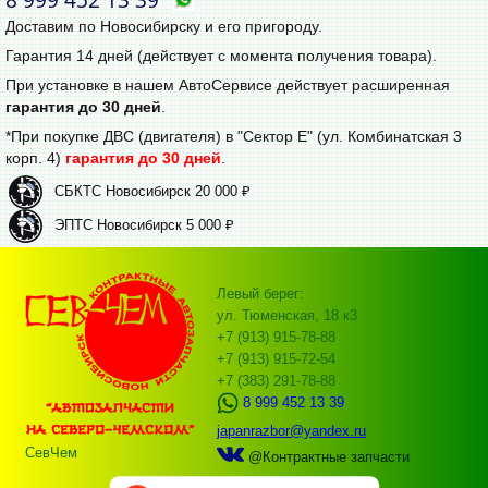
Доставим по Новосибирску и его пригороду.
Гарантия 14 дней (действует с момента получения товара).
При установке в нашем АвтоСервисе действует расширенная
гарантия до 30 дней
.
*При покупке ДВС (двигателя) в "Сектор Е" (ул. Комбинатская 3
корп. 4)
гарантия до 30 дней
.
СБКТС Новосибирск 20 000 ₽
ЭПТС Новосибирск 5 000 ₽
Левый берег:
ул. Тюменская, 18 к3
+7 (913) 915-78-88
+7 (913) 915-72-54
+7 (383) 291-78-88
8 999 452 13 39
japanrazbor@yandex.ru
СевЧем
@Контрактные запчасти