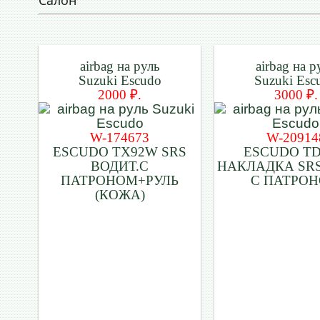
Салон
airbag на руль
airbag на р
Suzuki Escudo
Suzuki Esc
2000 ₽.
3000 ₽.
W-174673
W-20914
ESCUDO TX92W SRS
ESCUDO T
ВОДИТ.С
НАКЛАДКА SRS
ПАТРОНОМ+РУЛЬ
С ПАТРО
(КОЖА)