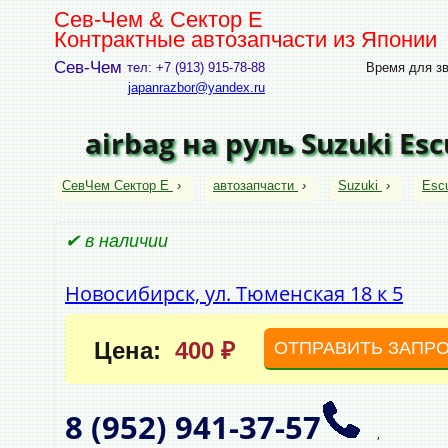
Сев-Чем & Сектор Е
Контрактные автозапчасти из Японии
Сев-Чем
тел: +7 (913) 915-78-88
Время для зво
japanrazbor@yandex.ru
airbag на руль Suzuki Es
СевЧем Сектор Е
›
автозапчасти
›
Suzuki
›
Esc
✔ в наличии
Новосибирск, ул. Тюменская 18 к 5
Цена:
400 ₽
ОТПРАВИТЬ ЗАПР
8 (952)
941‑37‑57
,