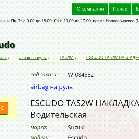
О компании
Поиск
К
нка: Пн-Пт с 9-00 до 18-00, Сб с 10-00 до 17-00, время Новосибирское (
cudo
udo
›
airbag на руль
›
TA52W
›
ESCUDO TA52W НАКЛАДКА 
код заказа:
W-084382
airbag на руль
ESCUDO TA52W НАКЛАДКА
ОС
Водительская
марка:
Suzuki
модель:
Escudo