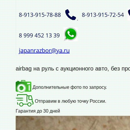
8‑913‑915‑78‑88
8‑913‑915‑72‑54
,
8 999 452 13 39
japanrazbor@ya.ru
airbag на руль с аукционного авто, без пр
Дополнительные фото по запросу.
Отправим в любую точку России.
Гарантия до 30 дней