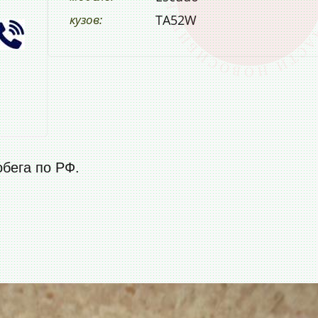
кузов:
TA52W
обега по РФ.