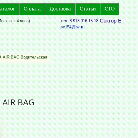
аталог
Оплата
Доставка
Статьи
СТО
Сектор Е
Москва + 4 часа)
тел: 8-913-916-15-18
se154@bk.ru
AIR BAG Водительская
 AIR BAG