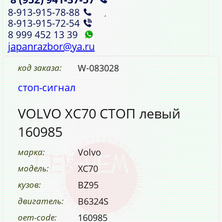
8‑913‑915‑78‑88
,
8‑913‑915‑72‑54
8 999 452 13 39
japanrazbor@ya.ru
код заказа:
W-083028
стоп-сигнал
VOLVO XC70 СТОП левый
160985
марка:
Volvo
модель:
XC70
кузов:
BZ95
двигатель:
B6324S
oem-code:
160985