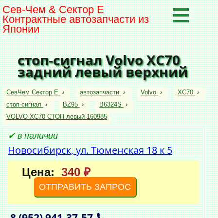
Сев-Чем & Сектор Е
Контрактные автозапчасти из
Японии
стоп-сигнал Volvo XC70
задний левый верхний
СевЧем Сектор Е
›
автозапчасти
›
Volvo
›
XC70
›
стоп-сигнал
›
BZ95
›
B6324S
›
VOLVO XC70 СТОП левый 160985
✔ в наличии
Новосибирск, ул. Тюменская 18 к 5
Цена:
340 ₽
ОТПРАВИТЬ ЗАПРОС
8 (952)
941‑37‑57
,