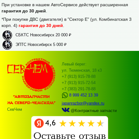
При установке в нашем АвтоСервисе действует расширенная
гарантия до 30 дней
.
*При покупке ДВС (двигателя) в "Сектор Е" (ул. Комбинатская 3
корп. 4)
гарантия до 30 дней
.
СБКТС Новосибирск 20 000 ₽
ЭПТС Новосибирск 5 000 ₽
Левый берег:
ул. Тюменская, 18 к3
+7 (913) 915-78-88
+7 (913) 915-72-54
+7 (383) 291-78-88
8 999 452 13 39
japanrazbor@yandex.ru
СевЧем
@Контрактные запчасти