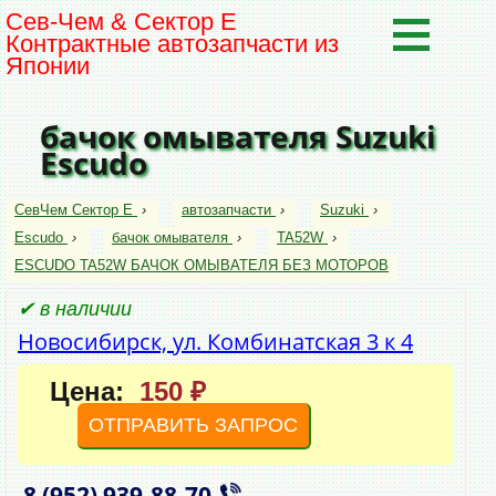
Сев-Чем & Сектор Е
Контрактные автозапчасти из
Японии
бачок омывателя Suzuki
Escudo
СевЧем Сектор Е
›
автозапчасти
›
Suzuki
›
Escudo
›
бачок омывателя
›
TA52W
›
ESCUDO TA52W БАЧОК ОМЫВАТЕЛЯ БЕЗ МОТОРОВ
✔ в наличии
Новосибирск, ул. Комбинатская 3 к 4
Цена:
150 ₽
ОТПРАВИТЬ ЗАПРОС
8 (952)
939‑88‑70
,