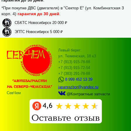
*При покупке ДВС (двигателя) в "Сектор Е" (ул. Комбинатская 3
корп. 4)
гарантия до 30 дней
.
СБКТС Новосибирск 20 000 ₽
ЭПТС Новосибирск 5 000 ₽
Левый берег:
ул. Тюменская, 18 к3
+7 (913) 915-78-88
+7 (913) 915-72-54
+7 (383) 291-78-88
8 999 452 13 39
japanrazbor@yandex.ru
СевЧем
@Контрактные запчасти