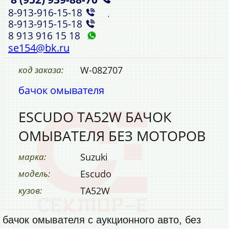
8‑913‑916‑15‑18
,
8‑913‑915‑15‑18
8 913 916 15 18
se154@bk.ru
код заказа:
W-082707
бачок омывателя
ESCUDO TA52W БАЧОК
ОМЫВАТЕЛЯ БЕЗ МОТОРОВ
марка:
Suzuki
модель:
Escudo
кузов:
TA52W
бачок омывателя с аукционного авто, без