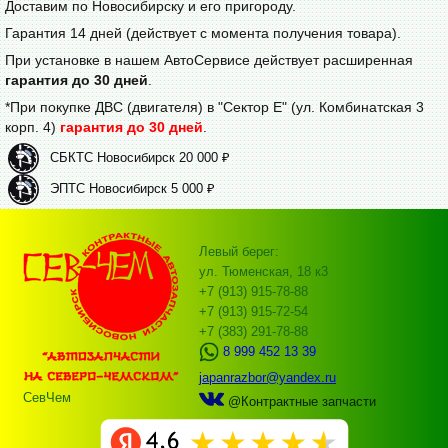
Доставим по Новосибирску и его пригороду.
Гарантия 14 дней (действует с момента получения товара).
При установке в нашем АвтоСервисе действует расширенная
гарантия до 30 дней
.
*При покупке ДВС (двигателя) в "Сектор Е" (ул. Комбинатская 3
корп. 4)
гарантия до 30 дней
.
СБКТС Новосибирск 20 000 ₽
ЭПТС Новосибирск 5 000 ₽
Левый берег:
ул. Тюменская, 18 к3
+7 (913) 915-78-88
+7 (913) 915-72-54
+7 (383) 291-78-88
8 999 452 13 39
japanrazbor@yandex.ru
СевЧем
@Контрактные запчасти