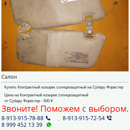
Салон
Купить Контрактный козырек солнцезащитный на Субару Форестер
Цена на Контрактный козырек солнцезащитный
от Субару Форестер - 500 ₽
Звоните! Поможем с выбором.
8‑913‑915‑78‑88
8‑913‑915‑72‑54
,
8 999 452 13 39