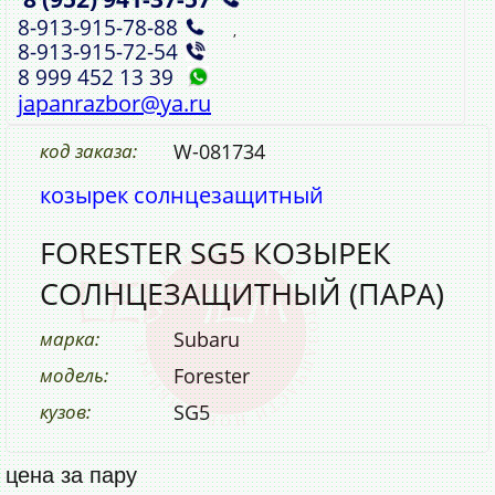
8‑913‑915‑78‑88
,
8‑913‑915‑72‑54
8 999 452 13 39
japanrazbor@ya.ru
код заказа:
W-081734
козырек солнцезащитный
FORESTER SG5 КОЗЫРЕК
СОЛНЦЕЗАЩИТНЫЙ (ПАРА)
марка:
Subaru
модель:
Forester
кузов:
SG5
цена за пару