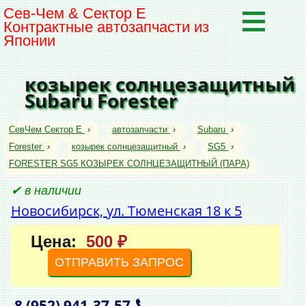
Сев-Чем & Сектор Е
Контрактные автозапчасти из
Японии
козырек солнцезащитный
Subaru Forester
СевЧем Сектор Е
›
автозапчасти
›
Subaru
›
Forester
›
козырек солнцезащитный
›
SG5
›
FORESTER SG5 КОЗЫРЕК СОЛНЦЕЗАЩИТНЫЙ (ПАРА)
✔ в наличии
Новосибирск, ул. Тюменская 18 к 5
Цена:
500 ₽
ОТПРАВИТЬ ЗАПРОС
8 (952)
941‑37‑57
,