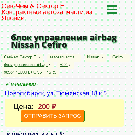
Сев-Чем & Сектор Е
Контрактные автозапчасти из
Японии
блок управления airbag
Nissan Cefiro
СевЧем Сектор Е
›
автозапчасти
›
Nissan
›
Cefiro
›
блок управления airbag
›
A32
›
98584 41U00 БЛОК УПР.SRS
✔ в наличии
Новосибирск, ул. Тюменская 18 к 5
Цена:
200 ₽
ОТПРАВИТЬ ЗАПРОС
8 (952)
941‑37‑57
,