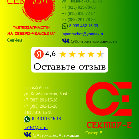
ул. Тюменская, 18 к3
+7 (913) 915-78-88
+7 (913) 915-72-54
+7 (383) 291-78-88
8 999 452 13 39
japanrazbor@yandex.ru
СевЧем
@Контрактные запчасти
Правый берег:
ул. Комбинатская, 3 к4
+7 (383) 291-15-18
+7 (383) 292-15-18
8-913-916-15-18
8 913 916 15 18
se154@bk.ru
Сектор Е
@Автомасло/Автохимия