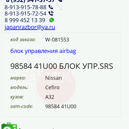
8‑913‑915‑78‑88
,
8‑913‑915‑72‑54
8 999 452 13 39
japanrazbor@ya.ru
код заказа:
W-081553
блок управления airbag
98584 41U00 БЛОК УПР.SRS
марка:
Nissan
модель:
Cefiro
кузов:
A32
oem-code:
98584 41U00