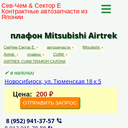
Сев-Чем & Сектор Е
Контрактные автозапчасти из
Японии
плафон Mitsubishi Airtrek
СевЧем Сектор Е
›
автозапчасти
›
Mitsubishi
›
Airtrek
›
плафон
›
CU4W
›
AIRTREK CU4W ПЛАФОН САЛОНА
✔ в наличии
Новосибирск, ул. Тюменская 18 к 5
Цена:
200 ₽
ОТПРАВИТЬ ЗАПРОС
8 (952)
941‑37‑57
,