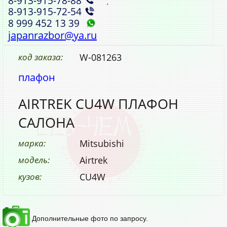
8‑913‑915‑78‑88
,
8‑913‑915‑72‑54
8 999 452 13 39
japanrazbor@ya.ru
код заказа:
W-081263
плафон
AIRTREK CU4W ПЛАФОН
САЛОНА
марка:
Mitsubishi
модель:
Airtrek
кузов:
CU4W
Дополнительные фото по запросу.