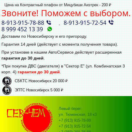
Цена на Контрактный плафон от Мицубиши Аиэтрек - 200 ₽
Звоните! Поможем с выбором.
8‑913‑915‑78‑88
8‑913‑915‑72‑54
,
8 999 452 13 39
Доставим по Новосибирску и его пригороду.
Гарантия 14 дней (действует с момента получения товара).
При установке в нашем АвтоСервисе действует расширенная
гарантия до 30 дней
.
*При покупке ДВС (двигателя) в "Сектор Е" (ул. Комбинатская 3
корп. 4)
гарантия до 30 дней
.
СБКТС Новосибирск 20 000 ₽
ЭПТС Новосибирск 5 000 ₽
Левый берег:
ул. Тюменская, 18 к3
+7 (913) 915-78-88
+7 (913) 915-72-54