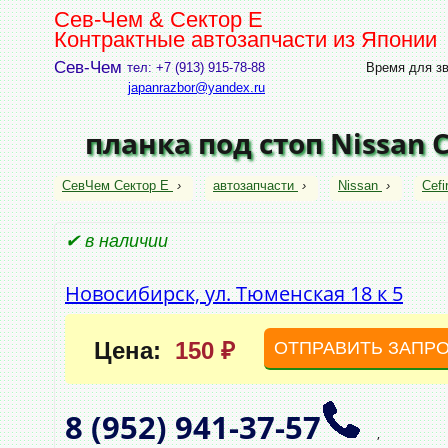
Сев-Чем & Сектор Е
Контрактные автозапчасти из Японии
Сев-Чем
тел: +7 (913) 915-78-88
Время для зво
japanrazbor@yandex.ru
планка под стоп Nissan 
СевЧем Сектор Е
›
автозапчасти
›
Nissan
›
Cefi
✔ в наличии
Новосибирск, ул. Тюменская 18 к 5
Цена:
150 ₽
ОТПРАВИТЬ ЗАПР
8 (952)
941‑37‑57
,