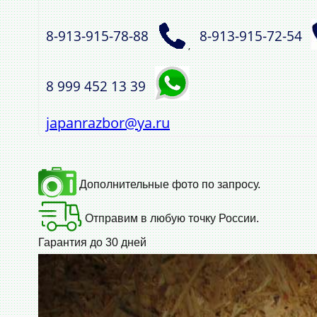
8‑913‑915‑78‑88
8‑913‑915‑72‑54
,
8 999 452 13 39
japanrazbor@ya.ru
Дополнительные фото по запросу.
Отправим в любую точку России.
Гарантия до 30 дней