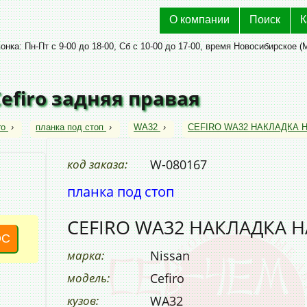
О компании
Поиск
К
нка: Пн-Пт с 9-00 до 18-00, Сб с 10-00 до 17-00, время Новосибирское (
Cefiro задняя правая
ro
›
планка под стоп
›
WA32
›
CEFIRO WA32 НАКЛАДКА Н
код заказа:
W-080167
планка под стоп
CEFIRO WA32 НАКЛАДКА Н
ОС
марка:
Nissan
модель:
Cefiro
кузов:
WA32