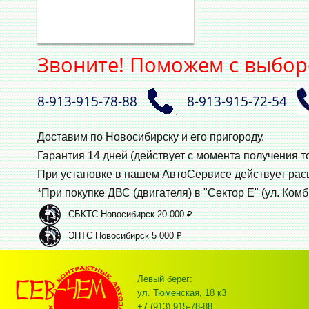
Звоните! Поможем с выбор
8‑913‑915‑78‑88
8‑913‑915‑72‑54
,
Доставим по Новосибирску и его пригороду.
Гарантия 14 дней (действует с момента получения т
При установке в нашем АвтоСервисе действует ра
*При покупке ДВС (двигателя) в "Сектор Е" (ул. Комб
СБКТС Новосибирск 20 000 ₽
ЭПТС Новосибирск 5 000 ₽
Левый берег:
ул. Тюменская, 18 к3
+7 (913) 915-78-88