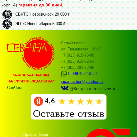
корп. 4)
гарантия до 30 дней
.
СБКТС Новосибирск 20 000 ₽
ЭПТС Новосибирск 5 000 ₽
Левый берег:
ул. Тюменская, 18 к3
+7 (913) 915-78-88
+7 (913) 915-72-54
+7 (383) 291-78-88
8 999 452 13 39
japanrazbor@yandex.ru
СевЧем
@Контрактные запчасти
Правый берег: