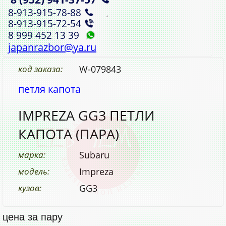
8‑913‑915‑78‑88
,
8‑913‑915‑72‑54
8 999 452 13 39
japanrazbor@ya.ru
код заказа:
W-079843
петля капота
IMPREZA GG3 ПЕТЛИ
КАПОТА (ПАРА)
марка:
Subaru
модель:
Impreza
кузов:
GG3
цена за пару