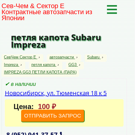
Сев-Чем & Сектор Е
Контрактные автозапчасти из
Японии
петля капота Subaru
Impreza
СевЧем Сектор Е
›
автозапчасти
›
Subaru
›
Impreza
›
петля капота
›
GG3
›
IMPREZA GG3 ПЕТЛИ КАПОТА (ПАРА)
✔ в наличии
Новосибирск, ул. Тюменская 18 к 5
Цена:
100 ₽
ОТПРАВИТЬ ЗАПРОС
8 (952)
941‑37‑57
,