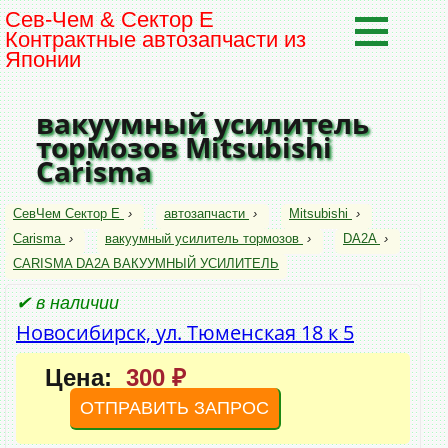
Сев-Чем & Сектор Е
Контрактные автозапчасти из
Японии
вакуумный усилитель
тормозов Mitsubishi
Carisma
СевЧем Сектор Е
›
автозапчасти
›
Mitsubishi
›
Carisma
›
вакуумный усилитель тормозов
›
DA2A
›
CARISMA DA2A ВАКУУМНЫЙ УСИЛИТЕЛЬ
✔ в наличии
Новосибирск, ул. Тюменская 18 к 5
Цена:
300 ₽
ОТПРАВИТЬ ЗАПРОС