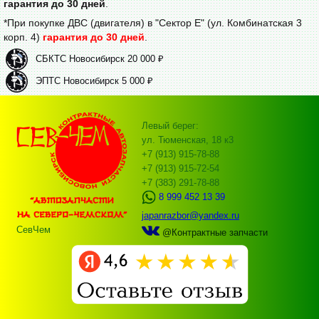
гарантия до 30 дней
.
*При покупке ДВС (двигателя) в "Сектор Е" (ул. Комбинатская 3
корп. 4)
гарантия до 30 дней
.
СБКТС Новосибирск 20 000 ₽
ЭПТС Новосибирск 5 000 ₽
Левый берег:
ул. Тюменская, 18 к3
+7 (913) 915-78-88
+7 (913) 915-72-54
+7 (383) 291-78-88
8 999 452 13 39
japanrazbor@yandex.ru
СевЧем
@Контрактные запчасти