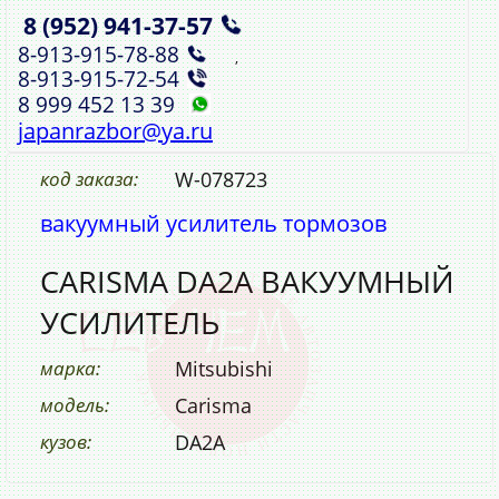
8 (952)
941‑37‑57
,
8‑913‑915‑78‑88
,
8‑913‑915‑72‑54
8 999 452 13 39
japanrazbor@ya.ru
код заказа:
W-078723
вакуумный усилитель тормозов
CARISMA DA2A ВАКУУМНЫЙ
УСИЛИТЕЛЬ
марка:
Mitsubishi
модель:
Carisma
кузов:
DA2A