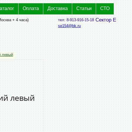
аталог
Оплата
Доставка
Статьи
СТО
Сектор Е
Москва + 4 часа)
тел: 8-913-916-15-18
se154@bk.ru
 левый
ий левый