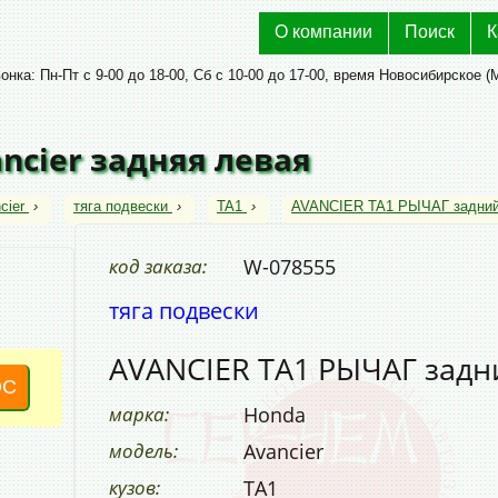
О компании
Поиск
К
нка: Пн-Пт с 9-00 до 18-00, Сб с 10-00 до 17-00, время Новосибирское (
ncier задняя левая
cier
›
тяга подвески
›
TA1
›
AVANCIER TA1 РЫЧАГ задний
код заказа:
W-078555
тяга подвески
AVANCIER TA1 РЫЧАГ задн
ОС
марка:
Honda
модель:
Avancier
кузов:
TA1