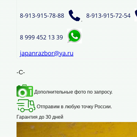
8‑913‑915‑78‑88
8‑913‑915‑72‑54
,
8 999 452 13 39
japanrazbor@ya.ru
-С-
Дополнительные фото по запросу.
Отправим в любую точку России.
Гарантия до 30 дней