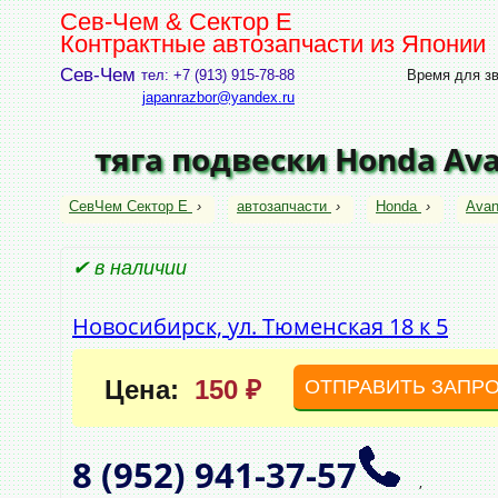
Сев-Чем & Сектор Е
Контрактные автозапчасти из Японии
Сев-Чем
тел: +7 (913) 915-78-88
Время для зво
japanrazbor@yandex.ru
тяга подвески Honda Ava
СевЧем Сектор Е
›
автозапчасти
›
Honda
›
Avan
✔ в наличии
Новосибирск, ул. Тюменская 18 к 5
Цена:
150 ₽
ОТПРАВИТЬ ЗАПР
8 (952)
941‑37‑57
,