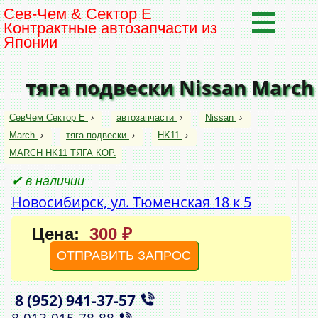
Сев-Чем & Сектор Е
Контрактные автозапчасти из
Японии
тяга подвески Nissan March
СевЧем Сектор Е
›
автозапчасти
›
Nissan
›
March
›
тяга подвески
›
HK11
›
MARCH HK11 ТЯГА КОР.
✔ в наличии
Новосибирск, ул. Тюменская 18 к 5
Цена:
300 ₽
ОТПРАВИТЬ ЗАПРОС
8 (952)
941‑37‑57
,