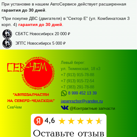
При установке в нашем АвтоСервисе действует расширенная
гарантия до 30 дней
.
*При покупке ДВС (двигателя) в "Сектор Е" (ул. Комбинатская 3
корп. 4)
гарантия до 30 дней
.
СБКТС Новосибирск 20 000 ₽
ЭПТС Новосибирск 5 000 ₽
Левый берег:
ул. Тюменская, 18 к3
+7 (913) 915-78-88
+7 (913) 915-72-54
+7 (383) 291-78-88
8 999 452 13 39
japanrazbor@yandex.ru
СевЧем
@Контрактные запчасти