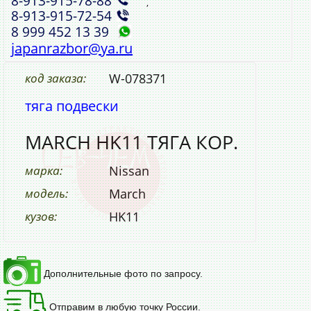
8‑913‑915‑78‑88
,
8‑913‑915‑72‑54
8 999 452 13 39
japanrazbor@ya.ru
код заказа:
W-078371
тяга подвески
MARCH HK11 ТЯГА КОР.
марка:
Nissan
модель:
March
кузов:
HK11
Дополнительные фото по запросу.
Отправим в любую точку России.