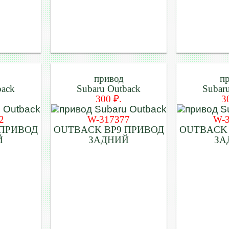
привод
п
back
Subaru Outback
Subar
300 ₽.
3
2
W-317377
W-
 ПРИВОД
OUTBACK BP9 ПРИВОД
OUTBACK 
Й
ЗАДНИЙ
ЗА