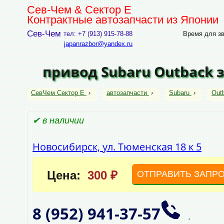
Сев-Чем & Сектор Е
Контрактные автозапчасти из Японии
Сев-Чем
тел: +7 (913) 915-78-88
Время для зво
japanrazbor@yandex.ru
привод Subaru Outback
СевЧем Сектор Е
›
автозапчасти
›
Subaru
›
Out
✔ в наличии
Новосибирск, ул. Тюменская 18 к 5
Цена:
300 ₽
ОТПРАВИТЬ ЗАПР
8 (952)
941‑37‑57
,