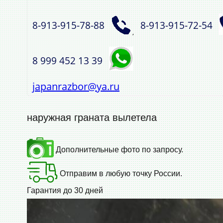
8‑913‑915‑78‑88
8‑913‑915‑72‑54
,
8 999 452 13 39
japanrazbor@ya.ru
наружная граната вылетела
Дополнительные фото по запросу.
Отправим в любую точку России.
Гарантия до 30 дней