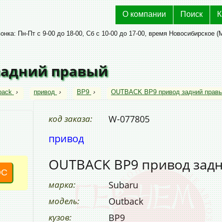
О компании
Поиск
К
нка: Пн-Пт с 9-00 до 18-00, Сб с 10-00 до 17-00, время Новосибирское (
 задний правый
back
›
привод
›
BP9
›
OUTBACK BP9 привод задний прав
код заказа:
W-077805
привод
OUTBACK BP9 привод зад
ОС
марка:
Subaru
модель:
Outback
кузов:
BP9