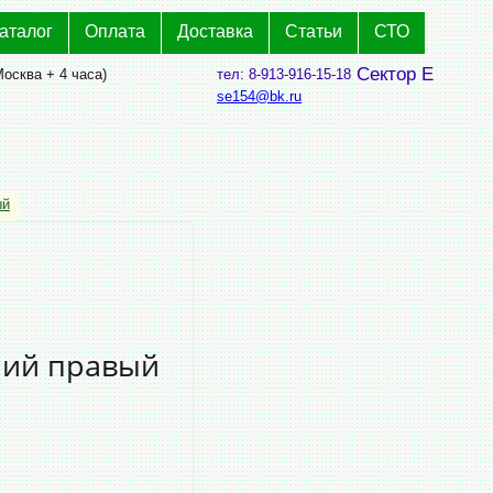
аталог
Оплата
Доставка
Статьи
СТО
Сектор Е
Москва + 4 часа)
тел: 8-913-916-15-18
se154@bk.ru
ый
ний правый