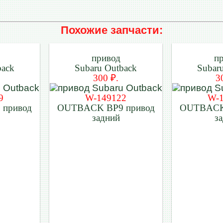
Похожие запчасти:
привод
п
back
Subaru Outback
Subar
300 ₽.
3
9
W-149122
W-
привод
OUTBACK BP9 привод
OUTBACK
задний
з