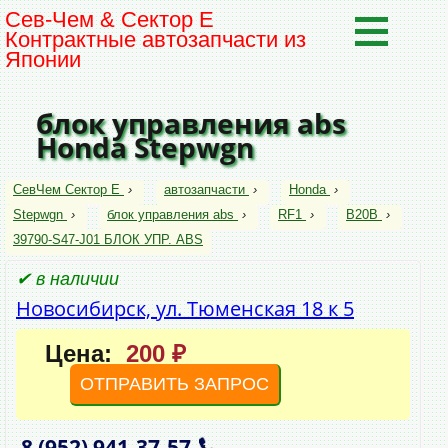
Сев-Чем & Сектор Е
Контрактные автозапчасти из
Японии
блок управления abs
Honda Stepwgn
СевЧем Сектор Е
›
автозапчасти
›
Honda
›
Stepwgn
›
блок управления abs
›
RF1
›
B20B
›
39790-S47-J01 БЛОК УПР. ABS
✔ в наличии
Новосибирск, ул. Тюменская 18 к 5
Цена:
200 ₽
ОТПРАВИТЬ ЗАПРОС
8 (952)
941‑37‑57
,