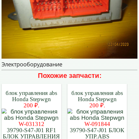
Электрооборудование
Похожие запчасти:
блок управления abs
блок управления abs
Honda Stepwgn
Honda Stepwgn
200 ₽.
200 ₽.
W-031312
W-091844
39790-S47-J01 RF1
39790-S47-J01 БЛОК
БЛОК УПРАВЛЕНИЯ
УПР.ABS