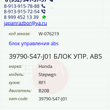
8‑913‑915‑78‑88
,
8‑913‑915‑72‑54
8 999 452 13 39
japanrazbor@ya.ru
код заказа:
W-076219
блок управления abs
39790-S47-J01 БЛОК УПР. ABS
марка:
Honda
модель:
Stepwgn
кузов:
RF1
двигатель:
B20B
oem-code:
39790-S47-J01