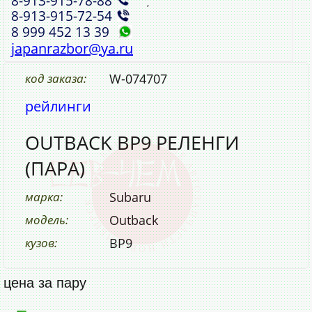
8‑913‑915‑78‑88
,
8‑913‑915‑72‑54
8 999 452 13 39
japanrazbor@ya.ru
код заказа:
W-074707
рейлинги
OUTBACK BP9 РЕЛЕНГИ
(ПАРА)
марка:
Subaru
модель:
Outback
кузов:
BP9
цена за пару