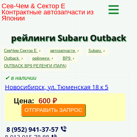
Сев-Чем & Сектор Е
Контрактные автозапчасти из
Японии
рейлинги Subaru Outback
СевЧем Сектор Е
›
автозапчасти
›
Subaru
›
Outback
›
рейлинги
›
BP9
›
OUTBACK BP9 РЕЛЕНГИ (ПАРА)
✔ в наличии
Новосибирск, ул. Тюменская 18 к 5
Цена:
600 ₽
ОТПРАВИТЬ ЗАПРОС
8 (952)
941‑37‑57
,