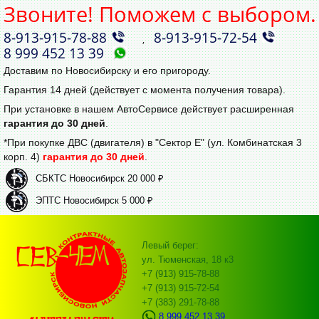
Звоните! Поможем с выбором.
8‑913‑915‑78‑88
8‑913‑915‑72‑54
,
8 999 452 13 39
Доставим по Новосибирску и его пригороду.
Гарантия 14 дней (действует с момента получения товара).
При установке в нашем АвтоСервисе действует расширенная
гарантия до 30 дней
.
*При покупке ДВС (двигателя) в "Сектор Е" (ул. Комбинатская 3
корп. 4)
гарантия до 30 дней
.
СБКТС Новосибирск 20 000 ₽
ЭПТС Новосибирск 5 000 ₽
Левый берег:
ул. Тюменская, 18 к3
+7 (913) 915-78-88
+7 (913) 915-72-54
+7 (383) 291-78-88
8 999 452 13 39