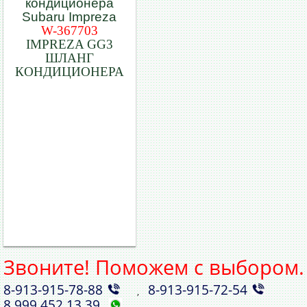
W-367703
IMPREZA GG3
ШЛАНГ
КОНДИЦИОНЕРА
Звоните! Поможем с выбором.
8‑913‑915‑78‑88
8‑913‑915‑72‑54
,
8 999 452 13 39