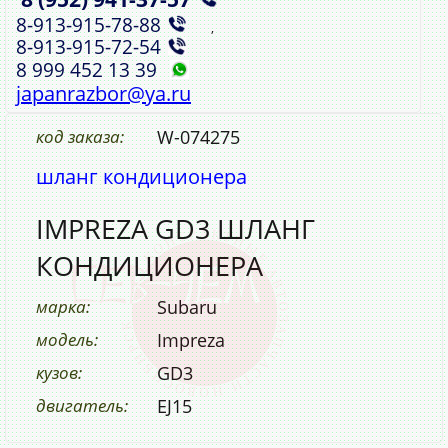
8‑913‑915‑78‑88
,
8‑913‑915‑72‑54
8 999 452 13 39
japanrazbor@ya.ru
код заказа:
W-074275
шланг кондиционера
IMPREZA GD3 ШЛАНГ
КОНДИЦИОНЕРА
марка:
Subaru
модель:
Impreza
кузов:
GD3
двигатель:
EJ15