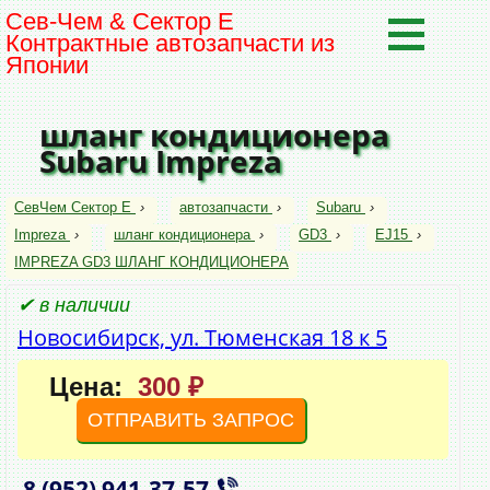
Сев-Чем & Сектор Е
Контрактные автозапчасти из
Японии
шланг кондиционера
Subaru Impreza
СевЧем Сектор Е
›
автозапчасти
›
Subaru
›
Impreza
›
шланг кондиционера
›
GD3
›
EJ15
›
IMPREZA GD3 ШЛАНГ КОНДИЦИОНЕРА
✔ в наличии
Новосибирск, ул. Тюменская 18 к 5
Цена:
300 ₽
ОТПРАВИТЬ ЗАПРОС
8 (952)
941‑37‑57
,