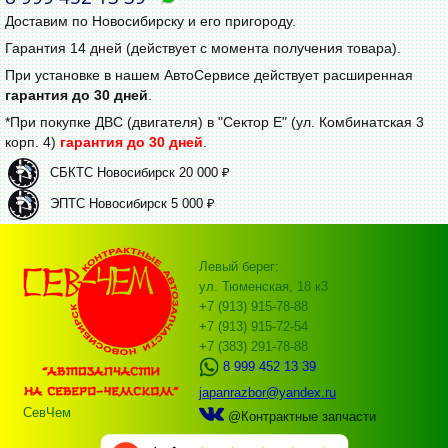
Доставим по Новосибирску и его пригороду.
Гарантия 14 дней (действует с момента получения товара).
При установке в нашем АвтоСервисе действует расширенная
гарантия до 30 дней
.
*При покупке ДВС (двигателя) в "Сектор Е" (ул. Комбинатская 3
корп. 4)
гарантия до 30 дней
.
СБКТС Новосибирск 20 000 ₽
ЭПТС Новосибирск 5 000 ₽
Левый берег:
ул. Тюменская, 18 к3
+7 (913) 915-78-88
+7 (913) 915-72-54
+7 (383) 291-78-88
8 999 452 13 39
japanrazbor@yandex.ru
СевЧем
@Контрактные запчасти