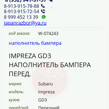
8‑913‑915‑78‑88
,
8‑913‑915‑72‑54
8 999 452 13 39
japanrazbor@ya.ru
код заказа:
W-074243
наполнитель бампера
IMPREZA GD3
НАПОЛНИТЕЛЬ БАМПЕРА
ПЕРЕД.
марка:
Subaru
модель:
Impreza
кузов:
GD3
перед/зад:
Передний