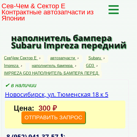
Сев-Чем & Сектор Е
Контрактные автозапчасти из
Японии
наполнитель бампера
Subaru Impreza передний
СевЧем Сектор Е
›
автозапчасти
›
Subaru
›
Impreza
›
наполнитель бампера
›
GD3
›
IMPREZA GD3 НАПОЛНИТЕЛЬ БАМПЕРА ПЕРЕД.
✔ в наличии
Новосибирск, ул. Тюменская 18 к 5
Цена:
300 ₽
ОТПРАВИТЬ ЗАПРОС
8 (952)
941‑37‑57
,