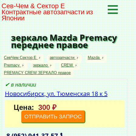
Сев-Чем & Сектор Е
Контрактные автозапчасти из
Японии
зеркало Mazda Premacy
переднее правое
СевЧем Сектор Е
›
автозапчасти
›
Mazda
›
Premacy
›
зеркало
›
CREW
›
PREMACY CREW ЗЕРКАЛО правое
✔ в наличии
Новосибирск, ул. Тюменская 18 к 5
Цена:
300 ₽
ОТПРАВИТЬ ЗАПРОС
8 (952)
941‑37‑57
,