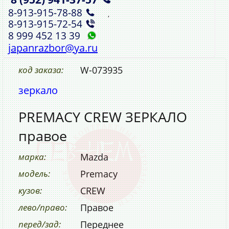
8‑913‑915‑78‑88
,
8‑913‑915‑72‑54
8 999 452 13 39
japanrazbor@ya.ru
код заказа:
W-073935
зеркало
PREMACY CREW ЗЕРКАЛО
правое
марка:
Mazda
модель:
Premacy
кузов:
CREW
лево/право:
Правое
перед/зад:
Переднее