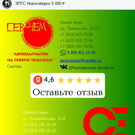
ЭПТС Новосибирск 5 000 ₽
Левый берег:
ул. Тюменская, 18 к3
+7 (913) 915-78-88
+7 (913) 915-72-54
+7 (383) 291-78-88
8 999 452 13 39
japanrazbor@yandex.ru
СевЧем
@Контрактные запчасти
Правый берег:
ул. Комбинатская, 3 к4
+7 (383) 291-15-18
+7 (383) 292-15-18