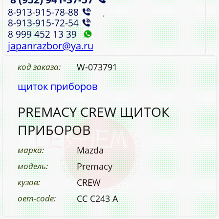
8‑913‑915‑78‑88
,
8‑913‑915‑72‑54
8 999 452 13 39
japanrazbor@ya.ru
код заказа:
W-073791
щиток приборов
PREMACY CREW ЩИТОК
ПРИБОРОВ
марка:
Mazda
модель:
Premacy
кузов:
CREW
oem-code:
CC C243 A