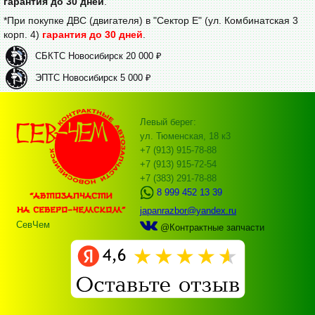
гарантия до 30 дней
.
*При покупке ДВС (двигателя) в "Сектор Е" (ул. Комбинатская 3
корп. 4)
гарантия до 30 дней
.
СБКТС Новосибирск 20 000 ₽
ЭПТС Новосибирск 5 000 ₽
Левый берег:
ул. Тюменская, 18 к3
+7 (913) 915-78-88
+7 (913) 915-72-54
+7 (383) 291-78-88
8 999 452 13 39
japanrazbor@yandex.ru
СевЧем
@Контрактные запчасти