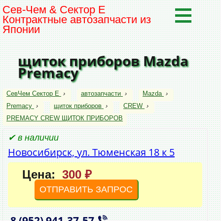
Сев-Чем & Сектор Е
Контрактные автозапчасти из
Японии
щиток приборов Mazda
Premacy
СевЧем Сектор Е
›
автозапчасти
›
Mazda
›
Premacy
›
щиток приборов
›
CREW
›
PREMACY CREW ЩИТОК ПРИБОРОВ
✔ в наличии
Новосибирск, ул. Тюменская 18 к 5
Цена:
300 ₽
ОТПРАВИТЬ ЗАПРОС
8 (952)
941‑37‑57
,