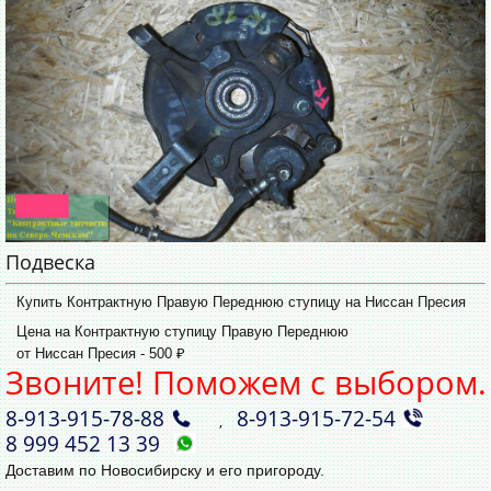
Подвеска
Купить Контрактную Правую Переднюю ступицу на Ниссан Пресия
Цена на Контрактную ступицу Правую Переднюю
от Ниссан Пресия - 500 ₽
Звоните! Поможем с выбором.
8‑913‑915‑78‑88
8‑913‑915‑72‑54
,
8 999 452 13 39
Доставим по Новосибирску и его пригороду.