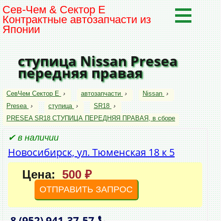
Сев-Чем & Сектор Е
Контрактные автозапчасти из
Японии
ступица Nissan Presea
передняя правая
СевЧем Сектор Е
›
автозапчасти
›
Nissan
›
Presea
›
ступица
›
SR18
›
PRESEA SR18 СТУПИЦА ПЕРЕДНЯЯ ПРАВАЯ, в сборе
✔ в наличии
Новосибирск, ул. Тюменская 18 к 5
Цена:
500 ₽
ОТПРАВИТЬ ЗАПРОС
8 (952)
941‑37‑57
,