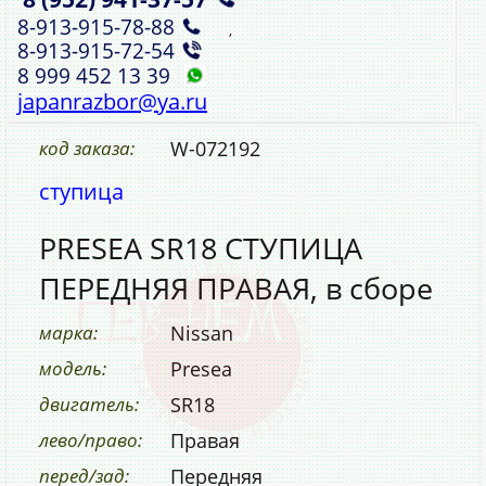
8‑913‑915‑78‑88
,
8‑913‑915‑72‑54
8 999 452 13 39
japanrazbor@ya.ru
код заказа:
W-072192
ступица
PRESEA SR18 СТУПИЦА
ПЕРЕДНЯЯ ПРАВАЯ, в сборе
марка:
Nissan
модель:
Presea
двигатель:
SR18
лево/право:
Правая
перед/зад:
Передняя