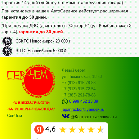
Гарантия 14 дней (действует с момента получения товара).
При установке в нашем АвтоСервисе действует расширенная
гарантия до 30 дней
.
*При покупке ДВС (двигателя) в "Сектор Е" (ул. Комбинатская 3
корп. 4)
гарантия до 30 дней
.
СБКТС Новосибирск 20 000 ₽
ЭПТС Новосибирск 5 000 ₽
Левый берег:
ул. Тюменская, 18 к3
+7 (913) 915-78-88
+7 (913) 915-72-54
+7 (383) 291-78-88
8 999 452 13 39
japanrazbor@yandex.ru
СевЧем
@Контрактные запчасти