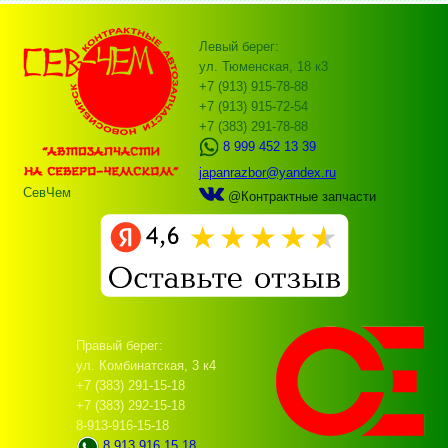
Левый берег:
ул. Тюменская, 18 к3
+7 (913) 915-78-88
+7 (913) 915-72-54
+7 (383) 291-78-88
8 999 452 13 39
japanrazbor@yandex.ru
СевЧем
@Контрактные запчасти
Правый берег:
ул. Комбинатская, 3 к4
+7 (383) 291-15-18
+7 (383) 292-15-18
8-913-916-15-18
8 913 916 15 18