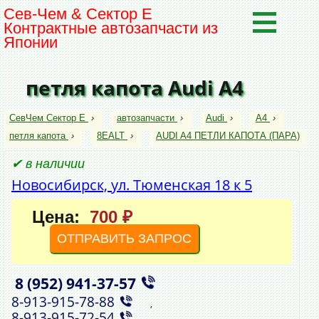
Сев-Чем & Сектор Е
Контрактные автозапчасти из
Японии
петля капота Audi A4
СевЧем Сектор Е
›
автозапчасти
›
Audi
›
A4
›
петля капота
›
8EALT
›
AUDI A4 ПЕТЛИ КАПОТА (ПАРА)
✔ в наличии
Новосибирск, ул. Тюменская 18 к 5
Цена:
700 ₽
ОТПРАВИТЬ ЗАПРОС
8 (952)
941‑37‑57
,
8‑913‑915‑78‑88
,
8‑913‑915‑72‑54