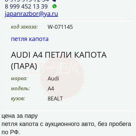
8 999 452 13 39
japanrazbor@ya.ru
код заказа:
W-071145
петля капота
AUDI A4 ПЕТЛИ КАПОТА
(ПАРА)
марка:
Audi
модель:
A4
кузов:
8EALT
цена за пару
петля капота с аукционного авто, без пробега
по РФ.