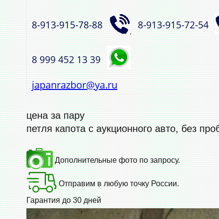
8‑913‑915‑78‑88
8‑913‑915‑72‑54
,
8 999 452 13 39
japanrazbor@ya.ru
цена за пару
петля капота с аукционного авто, без про
Дополнительные фото по запросу.
Отправим в любую точку России.
Гарантия до 30 дней