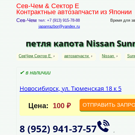
Сев-Чем & Сектор Е
Контрактные автозапчасти из Японии
Сев-Чем
тел: +7 (913) 915-78-88
Время для зво
japanrazbor@yandex.ru
петля капота Nissan Sun
СевЧем Сектор Е
›
автозапчасти
›
Nissan
›
Sun
✔ в наличии
Новосибирск, ул. Тюменская 18 к 5
Цена:
100 ₽
ОТПРАВИТЬ ЗАПР
8 (952)
941‑37‑57
,