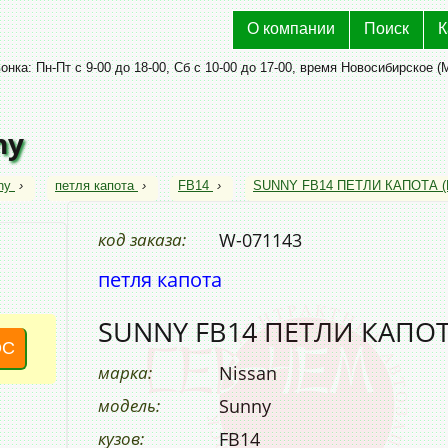
О компании
Поиск
К
нка: Пн-Пт с 9-00 до 18-00, Сб с 10-00 до 17-00, время Новосибирское (
ny
ny
›
петля капота
›
FB14
›
SUNNY FB14 ПЕТЛИ КАПОТА (
код заказа:
W-071143
петля капота
SUNNY FB14 ПЕТЛИ КАПОТ
ОС
марка:
Nissan
модель:
Sunny
кузов:
FB14