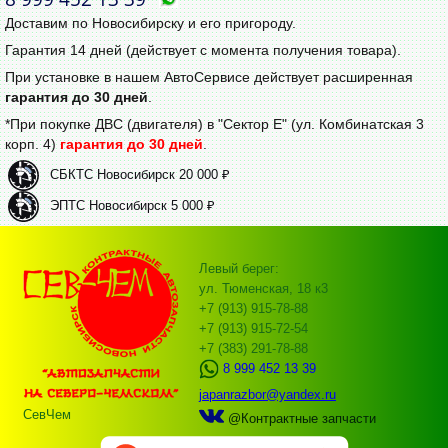
Доставим по Новосибирску и его пригороду.
Гарантия 14 дней (действует с момента получения товара).
При установке в нашем АвтоСервисе действует расширенная
гарантия до 30 дней
.
*При покупке ДВС (двигателя) в "Сектор Е" (ул. Комбинатская 3
корп. 4)
гарантия до 30 дней
.
СБКТС Новосибирск 20 000 ₽
ЭПТС Новосибирск 5 000 ₽
Левый берег:
ул. Тюменская, 18 к3
+7 (913) 915-78-88
+7 (913) 915-72-54
+7 (383) 291-78-88
8 999 452 13 39
japanrazbor@yandex.ru
СевЧем
@Контрактные запчасти