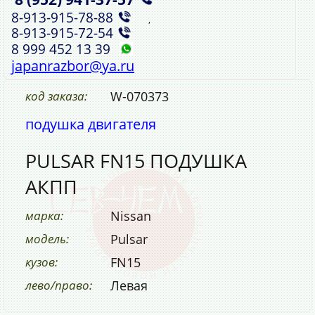
8‑913‑915‑78‑88
,
8‑913‑915‑72‑54
8 999 452 13 39
japanrazbor@ya.ru
код заказа:
W-070373
подушка двигателя
PULSAR FN15 ПОДУШКА
АКПП
марка:
Nissan
модель:
Pulsar
кузов:
FN15
лево/право:
Левая