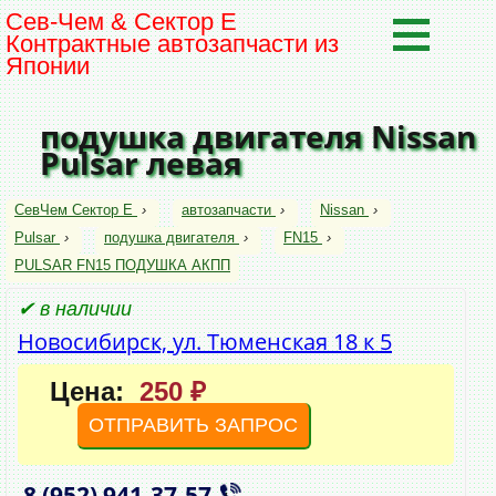
Сев-Чем & Сектор Е
Контрактные автозапчасти из
Японии
подушка двигателя Nissan
Pulsar левая
СевЧем Сектор Е
›
автозапчасти
›
Nissan
›
Pulsar
›
подушка двигателя
›
FN15
›
PULSAR FN15 ПОДУШКА АКПП
✔ в наличии
Новосибирск, ул. Тюменская 18 к 5
Цена:
250 ₽
ОТПРАВИТЬ ЗАПРОС
8 (952)
941‑37‑57
,