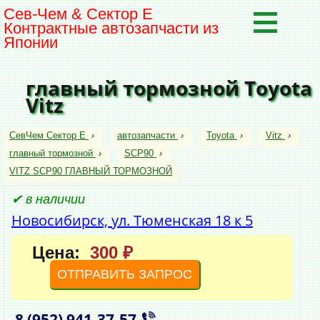
Сев-Чем & Сектор Е
Контрактные автозапчасти из
Японии
главный тормозной Toyota
Vitz
СевЧем Сектор Е
›
автозапчасти
›
Toyota
›
Vitz
›
главный тормозной
›
SCP90
›
VITZ SCP90 ГЛАВНЫЙ ТОРМОЗНОЙ
✔ в наличии
Новосибирск, ул. Тюменская 18 к 5
Цена:
300 ₽
ОТПРАВИТЬ ЗАПРОС
8 (952)
941‑37‑57
,