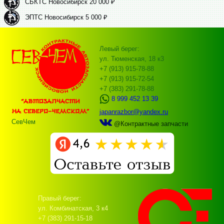
СБКТС Новосибирск 20 000 ₽
ЭПТС Новосибирск 5 000 ₽
Левый берег:
ул. Тюменская, 18 к3
+7 (913) 915-78-88
+7 (913) 915-72-54
+7 (383) 291-78-88
8 999 452 13 39
japanrazbor@yandex.ru
СевЧем
@Контрактные запчасти
Правый берег:
ул. Комбинатская, 3 к4
+7 (383) 291-15-18