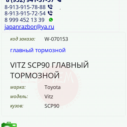
8‑913‑915‑78‑88
,
8‑913‑915‑72‑54
8 999 452 13 39
japanrazbor@ya.ru
код заказа:
W-070153
главный тормозной
VITZ SCP90 ГЛАВНЫЙ
ТОРМОЗНОЙ
марка:
Toyota
модель:
Vitz
кузов:
SCP90