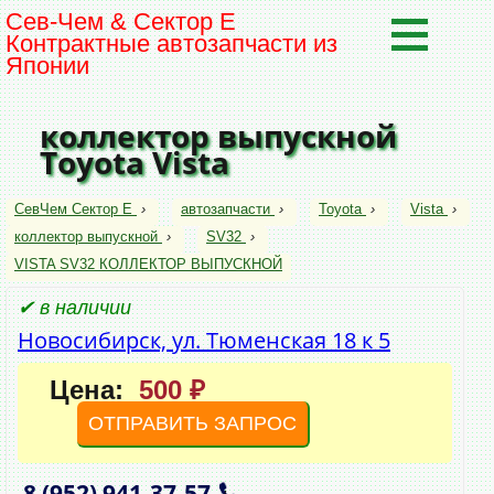
Сев-Чем & Сектор Е
Контрактные автозапчасти из
Японии
коллектор выпускной
Toyota Vista
СевЧем Сектор Е
›
автозапчасти
›
Toyota
›
Vista
›
коллектор выпускной
›
SV32
›
VISTA SV32 КОЛЛЕКТОР ВЫПУСКНОЙ
✔ в наличии
Новосибирск, ул. Тюменская 18 к 5
Цена:
500 ₽
ОТПРАВИТЬ ЗАПРОС
8 (952)
941‑37‑57
,