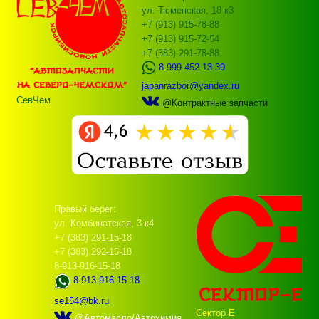
ул. Тюменская, 18 к3
+7 (913) 915-78-88
+7 (913) 915-72-54
+7 (383) 291-78-88
8 999 452 13 39
japanrazbor@yandex.ru
СевЧем
@Контрактные запчасти
Правый берег:
ул. Комбинатская, 3 к4
+7 (383) 291-15-18
+7 (383) 292-15-18
8-913-916-15-18
8 913 916 15 18
se154@bk.ru
Сектор Е
@Автомасло/Автохимия