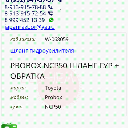
8‑913‑915‑78‑88
,
8‑913‑915‑72‑54
8 999 452 13 39
japanrazbor@ya.ru
код заказа:
W-068059
шланг гидроусилителя
PROBOX NCP50 ШЛАНГ ГУР +
ОБРАТКА
марка:
Toyota
модель:
Probox
кузов:
NCP50