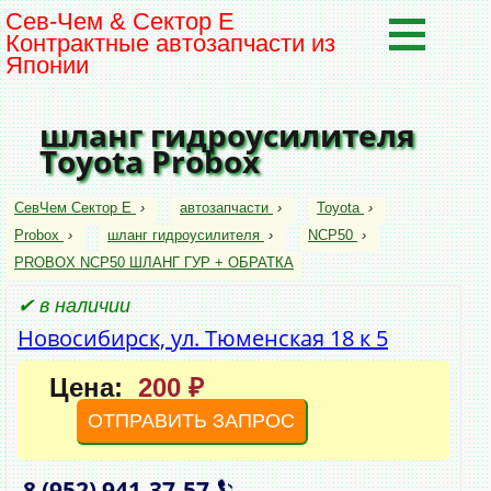
Сев-Чем & Сектор Е
Контрактные автозапчасти из
Японии
шланг гидроусилителя
Toyota Probox
СевЧем Сектор Е
›
автозапчасти
›
Toyota
›
Probox
›
шланг гидроусилителя
›
NCP50
›
PROBOX NCP50 ШЛАНГ ГУР + ОБРАТКА
✔ в наличии
Новосибирск, ул. Тюменская 18 к 5
Цена:
200 ₽
ОТПРАВИТЬ ЗАПРОС
8 (952)
941‑37‑57
,