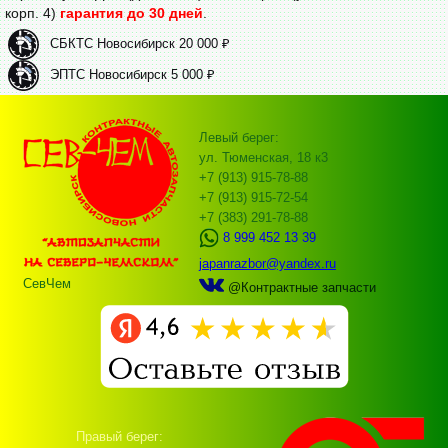
корп. 4)
гарантия до 30 дней
.
СБКТС Новосибирск 20 000 ₽
ЭПТС Новосибирск 5 000 ₽
Левый берег:
ул. Тюменская, 18 к3
+7 (913) 915-78-88
+7 (913) 915-72-54
+7 (383) 291-78-88
8 999 452 13 39
japanrazbor@yandex.ru
СевЧем
@Контрактные запчасти
Правый берег: