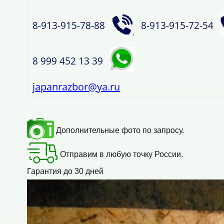
8‑913‑915‑78‑88
8‑913‑915‑72‑54
,
8 999 452 13 39
japanrazbor@ya.ru
Дополнительные фото по запросу.
Отправим в любую точку России.
Гарантия до 30 дней