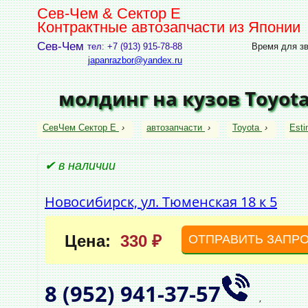
Сев-Чем & Сектор Е
Контрактные автозапчасти из Японии
Сев-Чем
тел: +7 (913) 915-78-88
Время для зво
japanrazbor@yandex.ru
молдинг на кузов Toyota
СевЧем Сектор Е
›
автозапчасти
›
Toyota
›
Esti
✔ в наличии
Новосибирск, ул. Тюменская 18 к 5
Цена:
330 ₽
ОТПРАВИТЬ ЗАПР
8 (952)
941‑37‑57
,