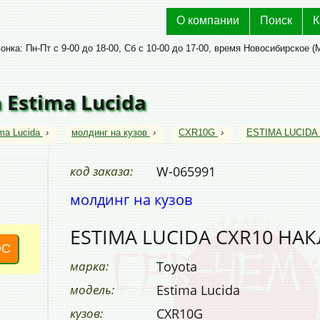
О компании
Поиск
К
нка: Пн-Пт с 9-00 до 18-00, Сб с 10-00 до 17-00, время Новосибирское (
 Estima Lucida
ma Lucida
›
молдинг на кузов
›
CXR10G
›
ESTIMA LUCIDA
код заказа:
W-065991
молдинг на кузов
ESTIMA LUCIDA CXR10 НА
ОС
марка:
Toyota
модель:
Estima Lucida
кузов:
CXR10G