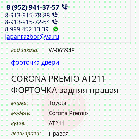
8 (952)
941‑37‑57
,
8‑913‑915‑78‑88
,
8‑913‑915‑72‑54
8 999 452 13 39
japanrazbor@ya.ru
код заказа:
W-065948
форточка двери
CORONA PREMIO AT211
ФОРТОЧКА задняя правая
марка:
Toyota
модель:
Corona Premio
кузов:
AT211
лево/право:
Правая