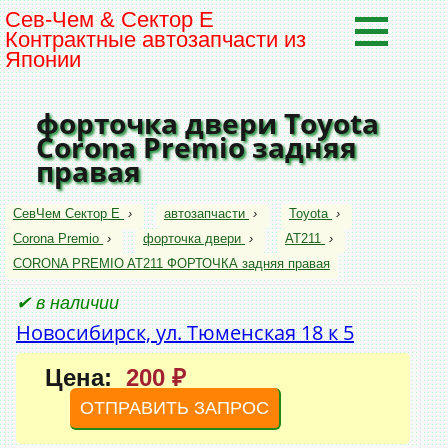
Сев-Чем & Сектор Е
Контрактные автозапчасти из
Японии
форточка двери Toyota
Corona Premio задняя
правая
СевЧем Сектор Е
›
автозапчасти
›
Toyota
›
Corona Premio
›
форточка двери
›
AT211
›
CORONA PREMIO AT211 ФОРТОЧКА задняя правая
✔ в наличии
Новосибирск, ул. Тюменская 18 к 5
Цена:
200 ₽
ОТПРАВИТЬ ЗАПРОС