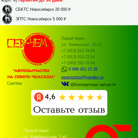
СБКТС Новосибирск 20 000 ₽
ЭПТС Новосибирск 5 000 ₽
Левый берег:
ул. Тюменская, 18 к3
+7 (913) 915-78-88
+7 (913) 915-72-54
+7 (383) 291-78-88
8 999 452 13 39
japanrazbor@yandex.ru
СевЧем
@Контрактные запчасти
Правый берег:
ул. Комбинатская, 3 к4