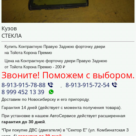
Кузов
СТЕКЛА
Купить Контрактную Правую Заднюю форточку двери
на Тойота Корона Премио
Цена на Контрактную форточку двери Правую Заднюю
от Тойота Корона Премио - 200 ₽
Звоните! Поможем с выбором.
8‑913‑915‑78‑88
8‑913‑915‑72‑54
,
8 999 452 13 39
Доставим по Новосибирску и его пригороду.
Гарантия 14 дней (действует с момента получения товара).
При установке в нашем АвтоСервисе действует расширенная
гарантия до 30 дней
.
*При покупке ДВС (двигателя) в "Сектор Е" (ул. Комбинатская 3
корп. 4)
гарантия до 30 дней
.