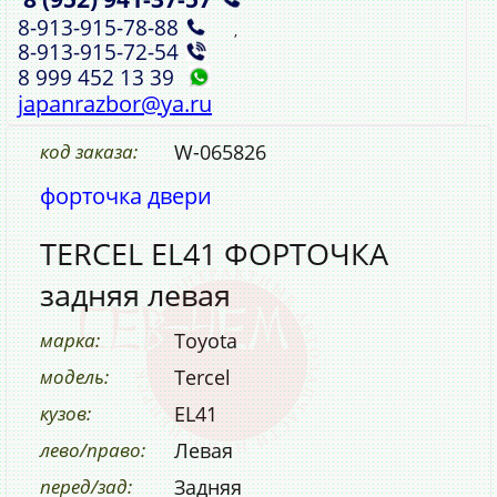
8‑913‑915‑78‑88
,
8‑913‑915‑72‑54
8 999 452 13 39
japanrazbor@ya.ru
код заказа:
W-065826
форточка двери
TERCEL EL41 ФОРТОЧКА
задняя левая
марка:
Toyota
модель:
Tercel
кузов:
EL41
лево/право:
Левая
перед/зад:
Задняя