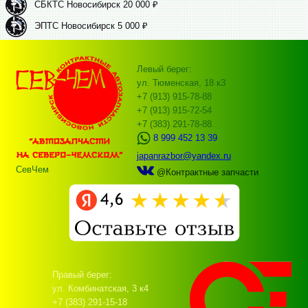
СБКТС Новосибирск 20 000 ₽
ЭПТС Новосибирск 5 000 ₽
Левый берег:
ул. Тюменская, 18 к3
+7 (913) 915-78-88
+7 (913) 915-72-54
+7 (383) 291-78-88
8 999 452 13 39
japanrazbor@yandex.ru
СевЧем
@Контрактные запчасти
Правый берег:
ул. Комбинатская, 3 к4
+7 (383) 291-15-18