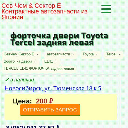
Сев-Чем & Сектор Е
Контрактные автозапчасти из
Японии
форточка двери Toyota
Tercel задняя левая
СевЧем Сектор Е
›
автозапчасти
›
Toyota
›
Tercel
›
форточка двери
›
EL41
›
TERCEL EL41 ФОРТОЧКА задняя левая
✔ в наличии
Новосибирск, ул. Тюменская 18 к 5
Цена:
200 ₽
ОТПРАВИТЬ ЗАПРОС
8 (952)
941‑37‑57
,