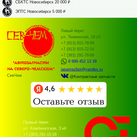
СБКТС Новосибирск 20 000 ₽
ЭПТС Новосибирск 5 000 ₽
Левый берег:
ул. Тюменская, 18 к3
+7 (913) 915-78-88
+7 (913) 915-72-54
+7 (383) 291-78-88
8 999 452 13 39
japanrazbor@yandex.ru
СевЧем
@Контрактные запчасти
Правый берег:
ул. Комбинатская, 3 к4
+7 (383) 291-15-18