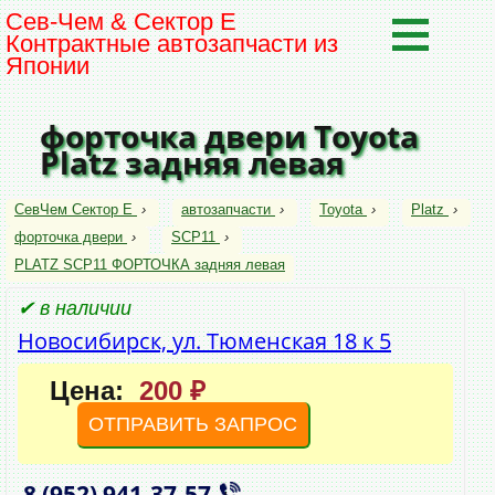
Сев-Чем & Сектор Е
Контрактные автозапчасти из
Японии
форточка двери Toyota
Platz задняя левая
СевЧем Сектор Е
›
автозапчасти
›
Toyota
›
Platz
›
форточка двери
›
SCP11
›
PLATZ SCP11 ФОРТОЧКА задняя левая
✔ в наличии
Новосибирск, ул. Тюменская 18 к 5
Цена:
200 ₽
ОТПРАВИТЬ ЗАПРОС
8 (952)
941‑37‑57
,