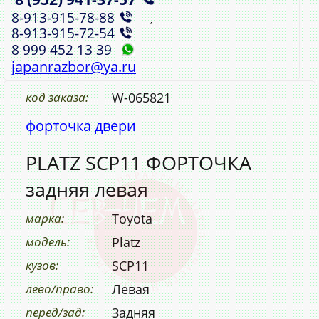
8‑913‑915‑78‑88
,
8‑913‑915‑72‑54
8 999 452 13 39
japanrazbor@ya.ru
код заказа:
W-065821
форточка двери
PLATZ SCP11 ФОРТОЧКА
задняя левая
марка:
Toyota
модель:
Platz
кузов:
SCP11
лево/право:
Левая
перед/зад:
Задняя